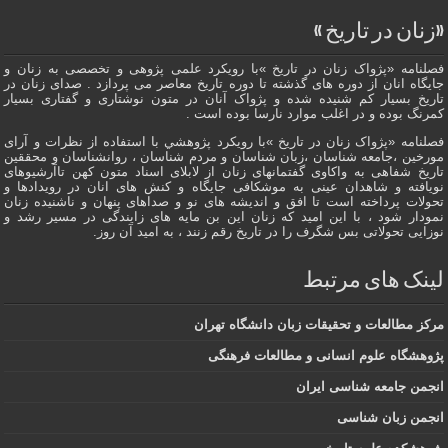
«زنان در تاریخ »
فصلنامه «پژواک زنان در تاریخ »با رویکرد علمی پژوهى و تخصصی به زنان و
جایگاه انان از دوره هاى گذشته تا دوره تاریخ معاصر می پردازد . صدای زنان در
تاریخ بسیار کم شنیده شده و پژواک آنان در متون نوشتاری و گفتاری بسیار
کمرنگ بوده و در اغلب موارد نارسا بوده است .
فصلنامه «پژواک زنان در تاریخ »با رویکرد پژوهشي با استفاده از نظرات و آرای
مورخین ،جامعه شناسان ،زبان شناسان و مردم شناسان ، روانشناسان و محققین
تاریخ شفاهی به واکاوی گفتمانهاى زنان از لابلای اسناد متون کهن تاآرشیوهای
نویافته و شاهدان عينى به موشکافی جايگاه و كنش هاى انان در رویدادها و
تحولات پرداخته است تا افق و اندیشه های نو و صداهای پنهان و ناشنیده زنان
نمودار شود ، با این امید که زنان این بن مایه های زایندگی در مسير رشد و
نوزایی تحولاتی بس شگرف را در تاریخ رقم زنند ، به اميد آن روز.
لینک های مرتبط
مرکز مطالعات و تحقیقات زبان دانشگاه تهران
پژوهشگاه علوم انسانی و مطالعات فرهنگی
انجمن جامعه شناسی ایران
انجمن زبان شناسی