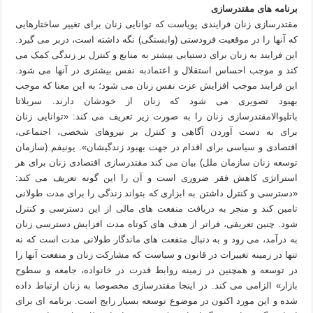
برنامه های مقتدرسازی
مقتدرسازی زنان فرایندی پویاست که توانایی زنان برای تغییر ساختارهایی
که آنها را در موقعیت فرودستی (وابستگی) نگه داشته است، دربر می گیرد.
این فرایند به زنان برای دستیابی بیشتر به منابع و کنترل بر زندگی کمک می
کند و موجب احساس استقلال و اعتمادبه نفس بیشتری در آنها می شود.
این فرایند موجب افزایش عزت نفس زنان می شود؛ به این معنا که موجب
بهبود تصویری می شود که زنان از خودشان دارند. سریلاتا
باتلیوالامقتدرسازی زنان را به صورت زیر تعریف می کند: «توانایی زنان
برای به دست آوردن آگاهی و کنترل بر نیروهای شخصی، اجتماعی،
اقتصادی و سیاسی برای اقدام در جهت بهبود زندگیشان». یونیفم (سازمان
توسعه زنان سازمان ملل) بیان می کند مقتدرسازی اقتصادی زنان برای هر
استراتژی کاهش فقر ضروری است و آن را این گونه تعریف می کند:
«دسترسی و کنترل داشتن به ابزاری که بتواند زندگی را برای مدت طولانی
تامین کند و منجر به دریافت منفعت های مالی از این دسترسی و کنترل
شود. چنین تعریفی، فراتر از هدف های کوتاه مدت افزایش دسترسی زنان
به درآمد، می رود و به دنبال منفعت های ماندگار طولانی مدت است که نه
تنها در زمینه تغییرات در قانون و سیاست که مشارکت زنان و منفعت آنها را
در توسعه و همچنین در زمینه روابط قدرت در خانواده، جامعه و سطوح
بازار» الزامی می کند. در اینجا مقتدرسازی مخصوصا به زنان ارتباط داده
شده و این مورد اکنون در موضوع توسعه بسیار رایج است. برنامه ای برای