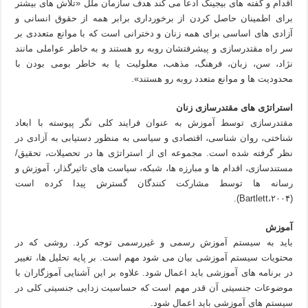
اقدام و گفته های بیجینگ ادعا می کند هدف سازمان ملل «تلاش های بیشتر
برای اطمینان حاصل کردن از برخورداری برابر همه از حقوق انسانی و
آزادی های اساسی برای همه زنان و دخترانی است که با موانع متعددی بر
سر راه مقتدرسازی و پیشرفتشان روبه رو هستند و به خاطر عواملی مانند
نژاد، سن، زبان، فرهنگ، مذهب، معلولیت یا به خاطر بومی بودن با
محدودیت ها و موانع متعدد روبه رو هستند».
استراتژی های مقتدرسازی زنان
مقتدرسازی توسط آموزش به عنوان فرایند کلی نگر پیوسته با ابعاد
شناختی، روان شناسی، اقتصادی و سیاسی به منظور دستیابی به آزادی در
نظر گرفته شده است. مجموعه ای از استراتژی ها در تحصیلات، تحقیق/
مستندسازی، اقدام ها و مبارزه ها، شبکه، سیاست های تاثیرگذار، آموزش و
رسانه ها توسط مشارکت کنندگان گسترش پیدا کرده است
(Bartlett،۲۰۰۴).
آموزش
باید به سیستم آموزش رسمی و غیررسمی توجه کرد. روشی که در
محتویات سیستم آموزشی بیان می شود مهم است. بر پایه تحلیل ها، تغییر
در برنامه های آموزشی باید اعمال شود. علاوه بر این آشنایی آموزگاران با
موضوعات جنسیتی آن قدر مهم است که حساسیت زدایی جنسیتی کلی در
سیستم های آموزشی باید اعمال شود.