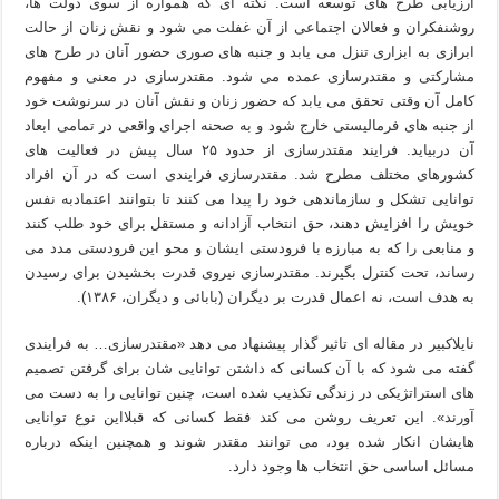
ارزیابی طرح های توسعه است. نکته ای که همواره از سوی دولت ها،
روشنفکران و فعالان اجتماعی از آن غفلت می شود و نقش زنان از حالت
ابرازی به ابزاری تنزل می یابد و جنبه های صوری حضور آنان در طرح های
مشارکتی و مقتدرسازی عمده می شود. مقتدرسازی در معنی و مفهوم
کامل آن وقتی تحقق می یابد که حضور زنان و نقش آنان در سرنوشت خود
از جنبه های فرمالیستی خارج شود و به صحنه اجرای واقعی در تمامی ابعاد
آن دربیاید. فرایند مقتدرسازی از حدود ۲۵ سال پیش در فعالیت های
کشورهای مختلف مطرح شد. مقتدرسازی فرایندی است که در آن افراد
توانایی تشکل و سازماندهی خود را پیدا می کنند تا بتوانند اعتمادبه نفس
خویش را افزایش دهند، حق انتخاب آزادانه و مستقل برای خود طلب کنند
و منابعی را که به مبارزه با فرودستی ایشان و محو این فرودستی مدد می
رساند، تحت کنترل بگیرند. مقتدرسازی نیروی قدرت بخشیدن برای رسیدن
به هدف است، نه اعمال قدرت بر دیگران (بابائی و دیگران، ۱۳۸۶).
نایلاکبیر در مقاله ای تاثیر گذار پیشنهاد می دهد «مقتدرسازی… به فرایندی
گفته می شود که با آن کسانی که داشتن توانایی شان برای گرفتن تصمیم
های استراتژیکی در زندگی تکذیب شده است، چنین توانایی را به دست می
آورند». این تعریف روشن می کند فقط کسانی که قبلااین نوع توانایی
هایشان انکار شده بود، می توانند مقتدر شوند و همچنین اینکه درباره
مسائل اساسی حق انتخاب ها وجود دارد.