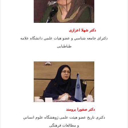
دكتر شهلا اعزازى
دكتراى جامعه شناسي و عضو هيات علمي دانشگاه علامه
طباطبايى
دكتر صفورا برومند
دكترى تاريخ عضو هيئت علمى ژوهشگاه علوم انساني
و مطالعات فرهنگى