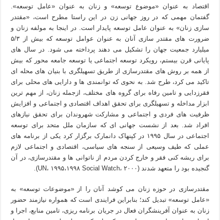
اقتصاد به عنوان «موضوع توسعه» و زنان به عنوان «عامل توسعه».
گفتمان مهمی که در روز جهانی زن در این راستا مطرح است، «مقتدر
سازی زنان» به عنوان عامل توسعه پایدار است. در اینجا به مولفه زنان و
ضرورت های مقتدر سازی آنان به عنوان عوامل توسعه که بیش از ۵/۳
میلیارد جمعیت جهان را تشکیل می دهند پرداخته می شود. در سال های
پایانی قرن بیستم، رویکرد توسعه اجتماعی یا توسعه جامعه محور که بیش
از همه بر روش های مقتدرسازی از طریق تسهیلگری با بنیان های محله ای
تاکید می کرد، طرح شد. به نحوی که توانمندی ها و دارایی های محلی برای
فقرزدایی و تامین رفاه برای گروه های مختلف، ازجمله زنان، از مهم ترین
ابزار مداخله و تسهیلگری برای تحقق اهداف اقتصادی و اجتماعی و افزایش
ظرفیت های فردی و اجتماعی و مشارکت شهروندان برای تحقق نیازهای
افراد شد. بعد از نشست جهانی ای که سازمان ملل متحد برای توسعه
اجتماعی در سال ۱۹۹۵ در کپنهاک دانمارک برگزار کرد یکی از برنامه های
عملی که طیف وسیعی از سنجه های سیاسی، اقتصادی و اجتماعی لازم
برای ریشه کنی فقر و خارج کردن مردم از ناتوانی ها و مقتدرسازی، در آن
گنجیده بود را متعهد شدند (UN، ۱۹۹۵،۱۹۹۸ Social Watch، ۲۰۰۰).
مقتدرسازی در حوزه زنان می کوشد آنان را از «موضوعات توسعه» به
«عامل توسعه» تبدیل کند؛ بنابراین فرایندی است که همواره نیازمند حضور
زنان به عنوان آفرینشگران فعال در جریان برنامه ریزی، تامین منابع، اجرا و