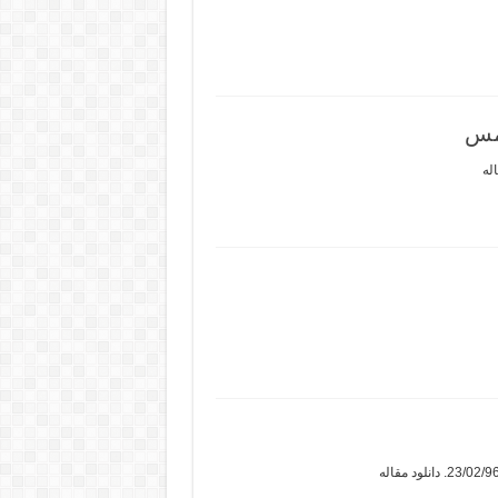
رمس
له