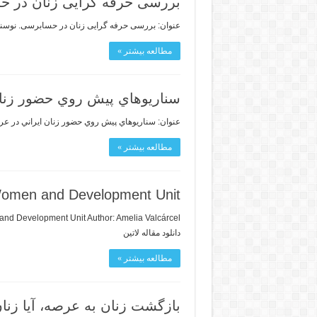
بررسی حرفه گرایی زنان در 
عنوان: بررسی حرفه گرایی زنان در حسابرسی. نوسنده:
مطالعه بیشتر »
سناريوهاي پيش روي حضور زنان ايراني در عرصة 
عنوان: سناريوهاي پيش روي حضور زنان ايراني در عرصة سياست 1396ـ1406 يك بررسي آينده پژوهانه نویسنده: فرهاد درويشي سهتل
مطالعه بیشتر »
 Women and Development Unit
دانلود مقاله لاتین
مطالعه بیشتر »
بازگشت زنان به عرصه، آیا زنان