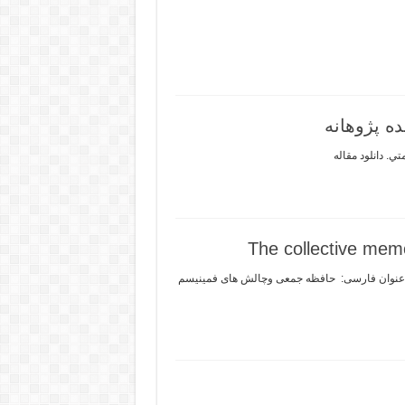
The collective mem
Title: The collective memory and challenges of feminism Amelia Valcárcel Women and Development Unit Author: Amelia Valcárc عنوان فارسی: حافظه جمعی وچالش های فمینیسم