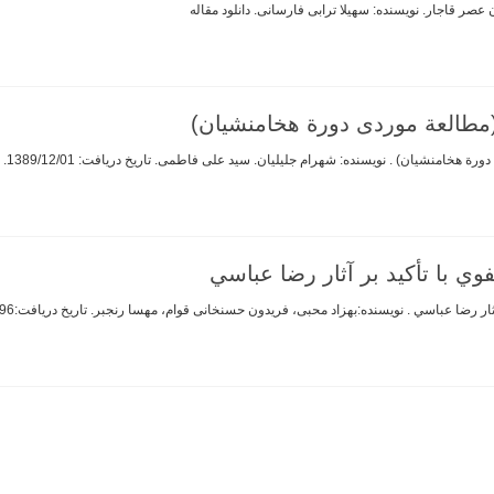
 عصر قاجار. نویسنده: سهیلا ترابی فارسانی. دانلود مقاله
(مطالعة موردى دورة هخامنشيان)
یسنده: شهرام جليليان. سيد على فاطمى. تاريخ دريافت: 1389/12/01. تاریخ پذیرش : 1390/04/10. دانلود مقاله
ي با تأكيد بر آثار رضا عباسي
نویسنده:بهزاد محبی، فریدون حسنخانی قوام، مهسا رنجبر. تاریخ دریافت:03/03/96. تاریخ پذیرش:07/06/96. دانلود مقاله