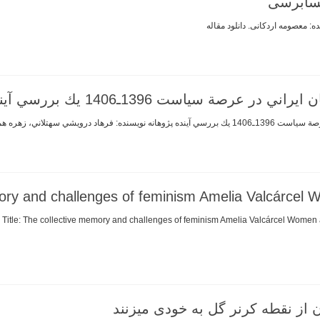
حسابرسی
 معصومه اردکانی. دانلود مقاله
سياست 1396ـ1406 يك بررسي آينده پژوهانه
اني، زهره همتي. دانلود مقاله
ory and challenges of feminism Amelia Valcárcel
el
 از نقطه کرنر گل به خودی میزنند