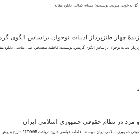
ل به خودی میزنند. نویسنده: افسانه کمالی. دانلود مقاله
یدۀ چهار طنزپرداز ادبیات نوجوان براساس الگوی گ
پرداز ادبیات نوجوان براساس الگوی گرمس. نویسنده: فاطمه سعيدفر، علی عباسی. دانلود مقا
ه
و مرد در نظام حقوقی جمهوري اسلامی ایران
 ایران. نويسنده:عاطفه عباسي. تاريخ دريافت:27/09/95. تاريخ پذيرش:23/02/96. دانلود مقاله