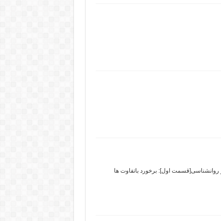
وان به فارسی: نظریه فمینیستی درفمینیسم و روانشناسی[قسمت اول]: برخورد باتفاوت ها