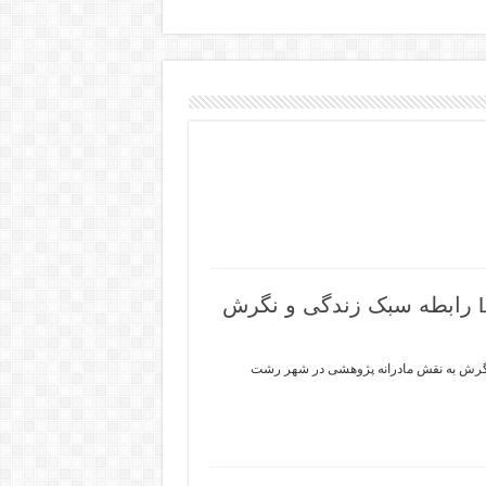
Lifestyle and Attitude towards the Role of Motherhood: A Research in Rasht City رابطه سبک زندگی و نگرش
Lifestyle and At عنوان به فارسی: رابطه سبک زندگی و نگرش به نقش مادرانه پژوهشی در شهر رشت