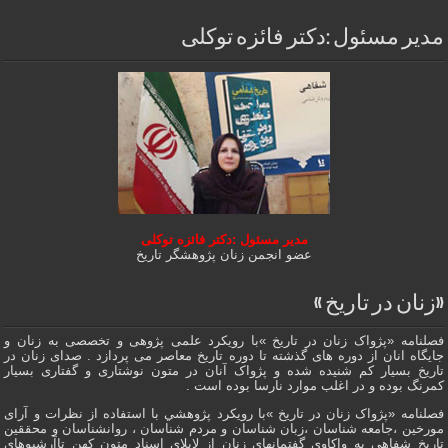
مدیر مسئول :دکتر فائزه توکلی
مدیر مسئول :دکتر فائزه توکلی
عضو انجمن زنان پژوهشگر تاریخ
«زنان در تاریخ »
فصلنامه «پژواک زنان در تاریخ »با رویکرد علمی پژوهى و تخصصی به زنان و
جایگاه انان از دوره هاى گذشته تا دوره تاریخ معاصر می پردازد . صدای زنان در
تاریخ بسیار کم شنیده شده و پژواک آنان در متون نوشتاری و گفتاری بسیار
کمرنگ بوده و در اغلب موارد نارسا بوده است .
فصلنامه «پژواک زنان در تاریخ »با رویکرد پژوهشي با استفاده از نظرات و آرای
مورخین ،جامعه شناسان ،زبان شناسان و مردم شناسان ، روانشناسان و محققین
تاریخ شفاهی به واکاوی گفتمانهاى زنان از لابلای اسناد متون کهن تاآرشیوهای