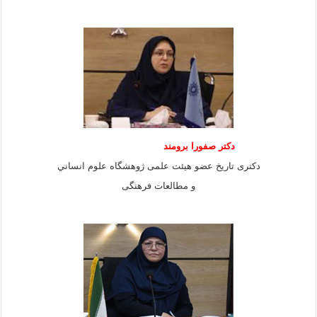
دكتر صفورا برومند
دكترى تاريخ عضو هيئت علمى ژوهشگاه علوم انساني
و مطالعات فرهنگى