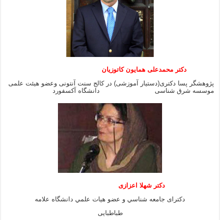
دکتر محمدعلی همایون کاتوزیان
پژوهشگر پسا دکتری(دستیار آموزشی) در کالج سنت آنتونی وعضو هیئت علمی
موسسه شرق شناسی دانشگاه آکسفورد
دكتر شهلا اعزازى
دكتراى جامعه شناسي و عضو هيات علمي دانشگاه علامه
طباطبايى