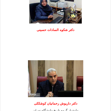
دكتر شكوه السادات حسينی
دکتر داریوش رحمانیان کوشککی
دانشیار گروه تاریخ دانشگاه تهران