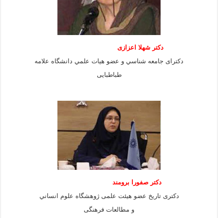
دكتر شهلا اعزازى
دكتراى جامعه شناسي و عضو هيات علمي دانشگاه علامه
طباطبايى
دكتر صفورا برومند
دكترى تاريخ عضو هيئت علمى ژوهشگاه علوم انساني
و مطالعات فرهنگى