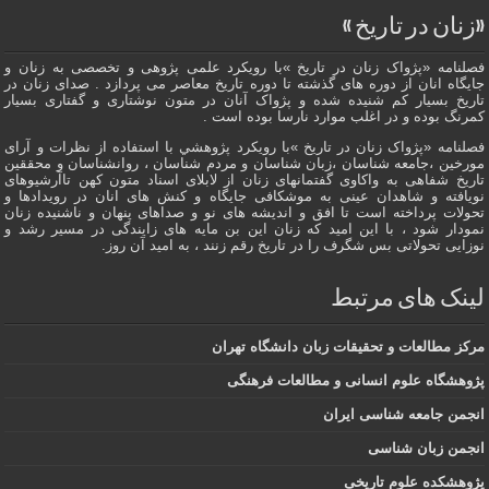
«زنان در تاریخ »
فصلنامه «پژواک زنان در تاریخ »با رویکرد علمی پژوهى و تخصصی به زنان و
جایگاه انان از دوره هاى گذشته تا دوره تاریخ معاصر می پردازد . صدای زنان در
تاریخ بسیار کم شنیده شده و پژواک آنان در متون نوشتاری و گفتاری بسیار
کمرنگ بوده و در اغلب موارد نارسا بوده است .
فصلنامه «پژواک زنان در تاریخ »با رویکرد پژوهشي با استفاده از نظرات و آرای
مورخین ،جامعه شناسان ،زبان شناسان و مردم شناسان ، روانشناسان و محققین
تاریخ شفاهی به واکاوی گفتمانهاى زنان از لابلای اسناد متون کهن تاآرشیوهای
نویافته و شاهدان عينى به موشکافی جايگاه و كنش هاى انان در رویدادها و
تحولات پرداخته است تا افق و اندیشه های نو و صداهای پنهان و ناشنیده زنان
نمودار شود ، با این امید که زنان این بن مایه های زایندگی در مسير رشد و
نوزایی تحولاتی بس شگرف را در تاریخ رقم زنند ، به اميد آن روز.
لینک های مرتبط
مرکز مطالعات و تحقیقات زبان دانشگاه تهران
پژوهشگاه علوم انسانی و مطالعات فرهنگی
انجمن جامعه شناسی ایران
انجمن زبان شناسی
پژوهشکده علوم تاریخی