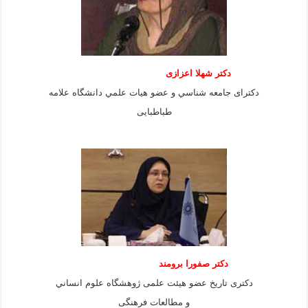
دكتر شهلا اعزازى
دكتراى جامعه شناسي و عضو هيات علمي دانشگاه علامه
طباطبايى
دكتر صفورا برومند
دكترى تاريخ عضو هيئت علمى ژوهشگاه علوم انساني
و مطالعات فرهنگى