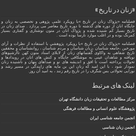
«زنان در تاریخ »
فصلنامه «پژواک زنان در تاریخ »با رویکرد علمی پژوهى و تخصصی به زنان و
جایگاه انان از دوره هاى گذشته تا دوره تاریخ معاصر می پردازد . صدای زنان در
تاریخ بسیار کم شنیده شده و پژواک آنان در متون نوشتاری و گفتاری بسیار
کمرنگ بوده و در اغلب موارد نارسا بوده است .
فصلنامه «پژواک زنان در تاریخ »با رویکرد پژوهشي با استفاده از نظرات و آرای
مورخین ،جامعه شناسان ،زبان شناسان و مردم شناسان ، روانشناسان و محققین
تاریخ شفاهی به واکاوی گفتمانهاى زنان از لابلای اسناد متون کهن تاآرشیوهای
نویافته و شاهدان عينى به موشکافی جايگاه و كنش هاى انان در رویدادها و
تحولات پرداخته است تا افق و اندیشه های نو و صداهای پنهان و ناشنیده زنان
نمودار شود ، با این امید که زنان این بن مایه های زایندگی در مسير رشد و
نوزایی تحولاتی بس شگرف را در تاریخ رقم زنند ، به اميد آن روز.
لینک های مرتبط
مرکز مطالعات و تحقیقات زبان دانشگاه تهران
پژوهشگاه علوم انسانی و مطالعات فرهنگی
انجمن جامعه شناسی ایران
انجمن زبان شناسی