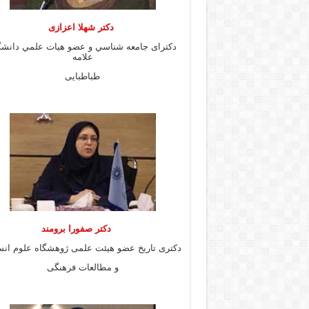
دكتر شهلا اعزازى
دكتراى جامعه شناسي و عضو هيات علمي دانشگ
علامه
طباطبايى
دكتر صفورا برومند
دكترى تاريخ عضو هيئت علمى ژوهشگاه علوم انس
و مطالعات فرهنگى