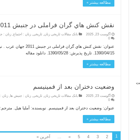
مطالعه بیشتر »
نقش کنش هاي گران فراملی در جنبش 2011 جهان عرب
آگوست 23, 2025
بانک مقالات تاریخی زنان
,
تاریخی
,
زنان : اجتماع
,
زنان : ج
0
عنوان: نقش کنش هاي گران فرا
1390/04/15. تاریخ پذیرش: 1390/05/28. دانلود مقاله
مطالعه بیشتر »
نت
وضعيت دختران بعد از فمينيسم
اسی
آگوست 23, 2025
بانک مقالات تاریخی زنان
,
تاریخی
,
زنان : جنبش ها
,
زنان 
0
عنوان: وضعيت دختران بعد از فمينيسم. نویسنده: آمليا هيل. مترجم: 
مطالعه بیشتر »
1
2
3
4
5
»
...
آخرین »