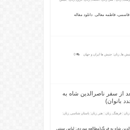
اسمی، فاطمه معالی. دانلود مقاله
نبش ها
,
زنان: جنبش ها ایران و جهان
0
د از سفر ناصرالدین شاه به
د بانوان)
زنان : فرهنگ
,
زنان : هنر
,
زنان: باستان شناسی
,
زنان:
الدین شاه به فرنگ(مطالعه موردی: لباس سنتی