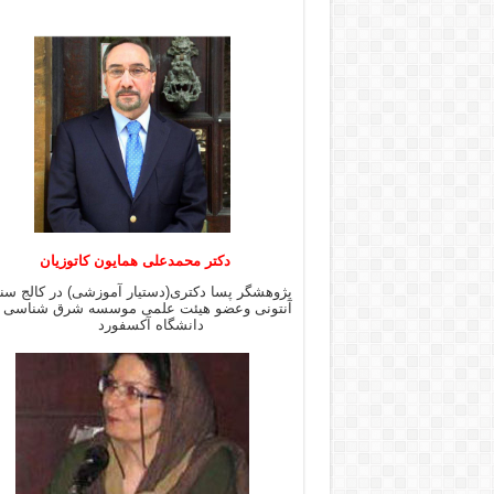
دکتر محمدعلی همایون کاتوزیان
پژوهشگر پسا دکتری(دستیار آموزشی) در کالج س
آنتونی وعضو هیئت علمی موسسه شرق شن
دانشگاه آکسفورد