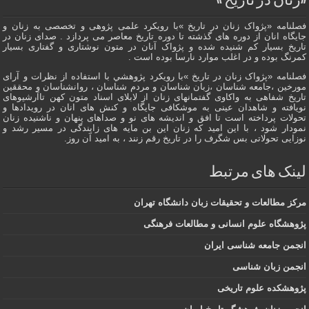
«زنان در تاریخ »
فصلنامه «پژواک زنان در تاریخ »با رویکرد علمی پژوهى و تخصصی به زنان و
جایگاه انان از دوره هاى گذشته تا دوره تاریخ معاصر می پردازد . صدای زنان در
تاریخ بسیار کم شنیده شده و پژواک آنان در متون نوشتاری و گفتاری بسیار
کمرنگ بوده و در اغلب موارد نارسا بوده است .
فصلنامه «پژواک زنان در تاریخ »با رویکرد پژوهشي با استفاده از نظرات و آرای
مورخین ،جامعه شناسان ،زبان شناسان و مردم شناسان ، روانشناسان و محققین
تاریخ شفاهی به واکاوی گفتمانهاى زنان از لابلای اسناد متون کهن تاآرشیوهای
نویافته و شاهدان عينى به موشکافی جايگاه و كنش هاى انان در رویدادها و
تحولات پرداخته است تا افق و اندیشه های نو و صداهای پنهان و ناشنیده زنان
نمودار شود ، با این امید که زنان این بن مایه های زایندگی در مسير رشد و
نوزایی تحولاتی بس شگرف را در تاریخ رقم زنند ، به اميد آن روز.
لینک های مرتبط
مرکز مطالعات و تحقیقات زبان دانشگاه تهران
پژوهشگاه علوم انسانی و مطالعات فرهنگی
انجمن جامعه شناسی ایران
انجمن زبان شناسی
پژوهشکده علوم تاریخی