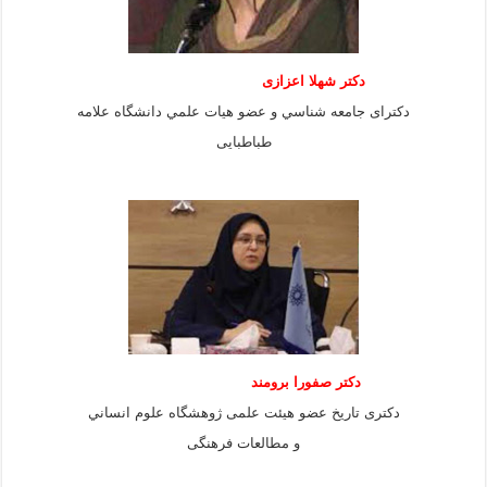
دكتر شهلا اعزازى
دكتراى جامعه شناسي و عضو هيات علمي دانشگاه علامه
طباطبايى
دكتر صفورا برومند
دكترى تاريخ عضو هيئت علمى ژوهشگاه علوم انساني
و مطالعات فرهنگى