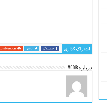
فیسبوک
تویتر
tumbleupon
اشتراک گذاری
درباره modir