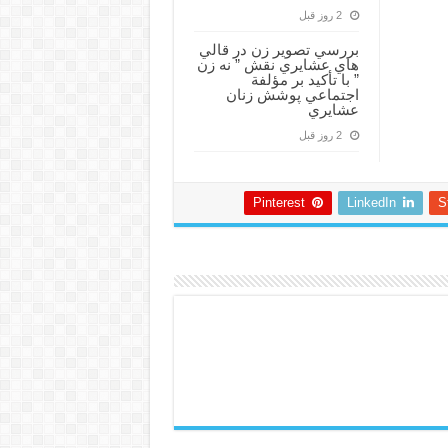
2 روز قبل
بررسي تصوير زن در قالي
هاي عشايري نقش ” نه زن
” با تأكيد بر مؤلفة
اجتماعي پوشش زنان
عشايري
2 روز قبل
Pinterest
LinkedIn
S