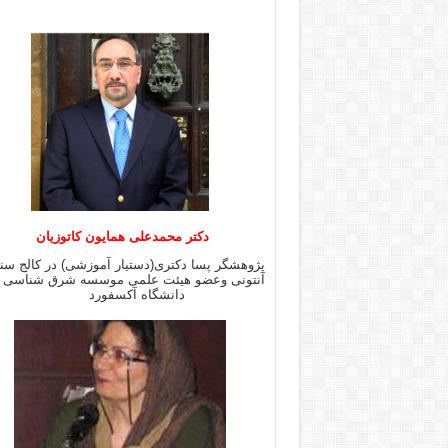
دکتر محمدعلی همایون کاتوزیان
پژوهشگر پسا دکتری(دستیار آموزشی) در کالج س
آنتونی وعضو هیئت علمی موسسه شرق شن
دانشگاه آکسفورد