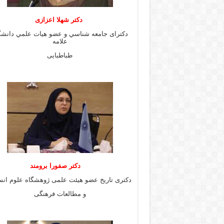
دكتر شهلا اعزازى
دكتراى جامعه شناسي و عضو هيات علمي دانشگ
علامه
طباطبايى
دكتر صفورا برومند
دكترى تاريخ عضو هيئت علمى ژوهشگاه علوم انس
و مطالعات فرهنگى