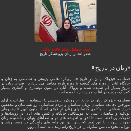
مدیر مسئول :دکتر فائزه توکلی
عضو انجمن زنان پژوهشگر تاریخ
«زنان در تاریخ »
فصلنامه «پژواک زنان در تاریخ »با رویکرد علمی پژوهى و تخصصی به زنان و
جایگاه انان از دوره هاى گذشته تا دوره تاریخ معاصر می پردازد . صدای زنان در
تاریخ بسیار کم شنیده شده و پژواک آنان در متون نوشتاری و گفتاری بسیار
کمرنگ بوده و در اغلب موارد نارسا بوده است .
فصلنامه «پژواک زنان در تاریخ »با رویکرد پژوهشي با استفاده از نظرات و آرای
مورخین ،جامعه شناسان ،زبان شناسان و مردم شناسان ، روانشناسان و محققین
تاریخ شفاهی به واکاوی گفتمانهاى زنان از لابلای اسناد متون کهن تاآرشیوهای
نویافته و شاهدان عينى به موشکافی جايگاه و كنش هاى انان در رویدادها و
تحولات پرداخته است تا افق و اندیشه های نو و صداهای پنهان و ناشنیده زنان
نمودار شود ، با این امید که زنان این بن مایه های زایندگی در مسير رشد و
نوزایی تحولاتی بس شگرف را در تاریخ رقم زنند ، به اميد آن روز.