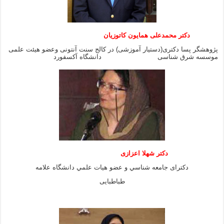
دکتر محمدعلی همایون کاتوزیان
پژوهشگر پسا دکتری(دستیار آموزشی) در کالج سنت آنتونی وعضو هیئت علمی
موسسه شرق شناسی دانشگاه آکسفورد
دكتر شهلا اعزازى
دكتراى جامعه شناسي و عضو هيات علمي دانشگاه علامه
طباطبايى