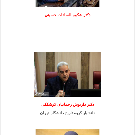
دكتر شكوه السادات حسينی
دکتر داریوش رحمانیان کوشککی
دانشیار گروه تاریخ دانشگاه تهران