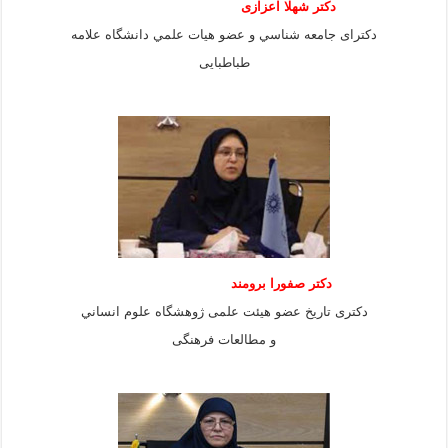
دكتر شهلا اعزازى
دكتراى جامعه شناسي و عضو هيات علمي دانشگاه علامه
طباطبايى
دكتر صفورا برومند
دكترى تاريخ عضو هيئت علمى ژوهشگاه علوم انساني
و مطالعات فرهنگى