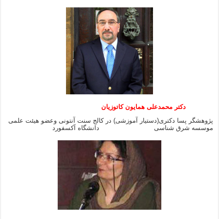
دکتر محمدعلی همایون کاتوزیان
پژوهشگر پسا دکتری(دستیار آموزشی) در کالج سنت آنتونی وعضو هیئت علمی
موسسه شرق شناسی دانشگاه آکسفورد