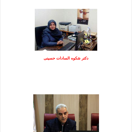
دكتر شكوه السادات حسينی