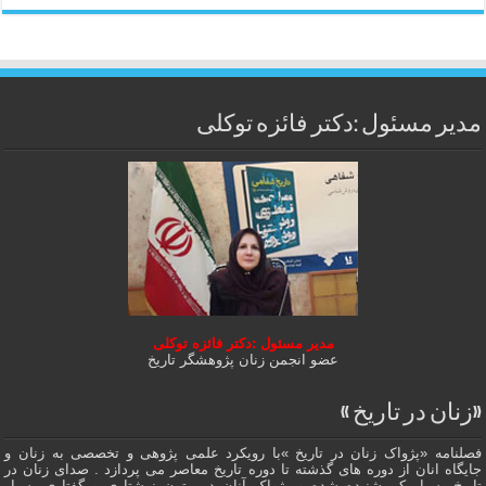
مدیر مسئول :دکتر فائزه توکلی
مدیر مسئول :دکتر فائزه توکلی
عضو انجمن زنان پژوهشگر تاریخ
«زنان در تاریخ »
فصلنامه «پژواک زنان در تاریخ »با رویکرد علمی پژوهى و تخصصی به زنان و
جایگاه انان از دوره هاى گذشته تا دوره تاریخ معاصر می پردازد . صدای زنان در
تاریخ بسیار کم شنیده شده و پژواک آنان در متون نوشتاری و گفتاری بسیار