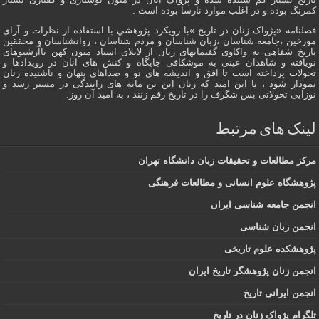
کمرنگ بوده و در اغلب موارد نارسا بوده است .
فصلنامه «پژواک زنان در تاریخ »با رویکرد پژوهشي با استفاده از نظرات و آرای
مورخین ،جامعه شناسان ،زبان شناسان و مردم شناسان ، روانشناسان و محققین
تاریخ شفاهی به واکاوی گفتمانهاى زنان از لابلای اسناد متون کهن تاآرشیوهای
نویافته و شاهدان عينى به موشکافی جايگاه و كنش هاى انان در رویدادها و
تحولات پرداخته است تا افق و اندیشه های نو و صداهای پنهان و ناشنیده زنان
نمودار شود ، با این امید که زنان این بن مایه های زایندگی در مسير رشد و
نوزایی تحولاتی بس شگرف را در تاریخ رقم زنند ، به اميد آن روز.
لینک های مرتبط
مرکز مطالعات و تحقیقات زبان دانشگاه تهران
پژوهشگاه علوم انسانی و مطالعات فرهنگی
انجمن جامعه شناسی ایران
انجمن زبان شناسی
پژوهشکده علوم تاریخی
انجمن زنان پژوهشگر تاریخ ایران
انجمن ایرانی تاریخ
تلگرام پژواک زنان در تاریخ