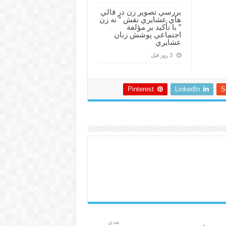
بررسي تصوير زن در قالي
هاي عشايري نقش ” نه زن
” با تأكيد بر مؤلفة
اجتماعي پوشش زنان
عشايري
3 روز قبل
Pinterest
LinkedIn
S
بعدی