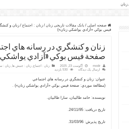
 زنان
صفحه اصلی
/
بانک مقالات تاریخی زنان
/
زنان : اجتماع
/
زنان و كنشگ
فيس بوكي «آزادي يواشكي زنان»)
زنان و كنشگري در رسانه هاي اجت
صفحة فيس بوكي «آزادي يواشكي ز
modir
آگوست 23, 2025
زنان : اجتماع
,
زنان : جنبش ها
,
زنان : 
ارسال یک دیدگاه
530 بازدید
عنوان: زنان و كنشگري در رسانه هاي اجتماعي
(مطالعة موردي: صفحة فيس بوكي «آزادي يواشكي زنان») .
نویسنده: حامد طالیبان، سارا طالبیان.
تاریخ دریافت: 24/11/95.
تاریخ پذیرش: 31/03/96.