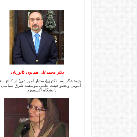
دکتر محمدعلی همایون کاتوزیان
پژوهشگر پسا دکتری(دستیار آموزشی) در کالج س
آنتونی وعضو هیئت علمی موسسه شرق شن
دانشگاه آکسفورد