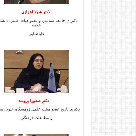
دكتر شهلا اعزازى
دكتراى جامعه شناسي و عضو هيات علمي دانشگ
علامه
طباطبايى
دكتر صفورا برومند
دكترى تاريخ عضو هيئت علمى ژوهشگاه علوم انس
و مطالعات فرهنگى