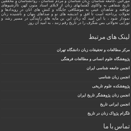
مورخین ،جامعه شناسان ،زبان شناسان و مردم شناسان ، روانشناسان و محققین
تاریخ شفاهی به واکاوی گفتمانهاى زنان از لابلای اسناد متون کهن تاآرشیوهای
نویافته و شاهدان عينى به موشکافی جايگاه و كنش هاى انان در رویدادها و
تحولات پرداخته است تا افق و اندیشه های نو و صداهای پنهان و ناشنیده زنان
نمودار شود ، با این امید که زنان این بن مایه های زایندگی در مسير رشد و
نوزایی تحولاتی بس شگرف را در تاریخ رقم زنند ، به اميد آن روز.
لینک های مرتبط
مرکز مطالعات و تحقیقات زبان دانشگاه تهران
پژوهشگاه علوم انسانی و مطالعات فرهنگی
انجمن جامعه شناسی ایران
انجمن زبان شناسی
پژوهشکده علوم تاریخی
انجمن زنان پژوهشگر تاریخ ایران
انجمن ایرانی تاریخ
تلگرام پژواک زنان در تاریخ
تماس با ما