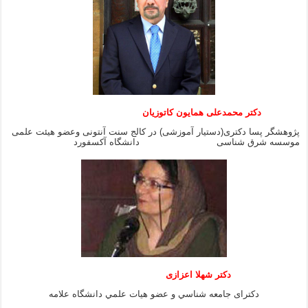
دکتر محمدعلی همایون کاتوزیان
پژوهشگر پسا دکتری(دستیار آموزشی) در کالج سنت آنتونی وعضو هیئت علمی
موسسه شرق شناسی دانشگاه آکسفورد
دكتر شهلا اعزازى
دكتراى جامعه شناسي و عضو هيات علمي دانشگاه علامه