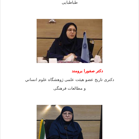
طباطبايى
دكتر صفورا برومند
دكترى تاريخ عضو هيئت علمى ژوهشگاه علوم انساني
و مطالعات فرهنگى