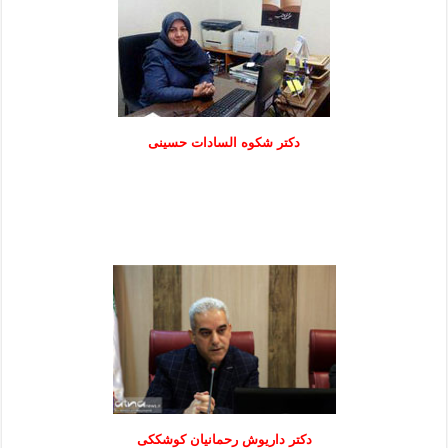
دكتر شكوه السادات حسينی
دکتر داریوش رحمانیان کوشککی