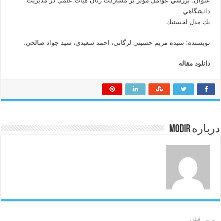
عنوان: بررسي عوامل مؤثر بر مشاركت زنان هيأت علمي در مديريت
دانشگاهي :
يك مدل لجستيك.
نویسنده: سيده مريم حسيني لرگاني، احمد سعيدي، سيد جواد صالحي.
دانلود مقاله
درباره modir
قبلی