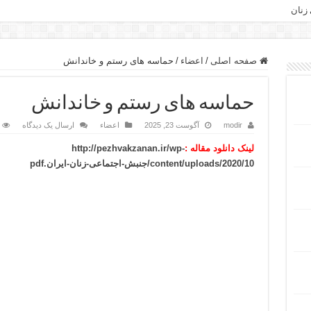
 زنان
صفحه اصلی
/
اعضاء
/
حماسه های رستم و خاندانش
حماسه های رستم و خاندانش
modir
آگوست 23, 2025
اعضاء
ارسال یک دیدگاه
لینک دانلود مقاله :
http://pezhvakzanan.ir/wp-
content/uploads/2020/10/جنبش-اجتماعی-زنان-ایران.pdf