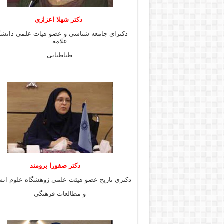
دكتر شهلا اعزازى
دكتراى جامعه شناسي و عضو هيات علمي دانشگ
علامه
طباطبايى
دكتر صفورا برومند
دكترى تاريخ عضو هيئت علمى ژوهشگاه علوم انس
و مطالعات فرهنگى