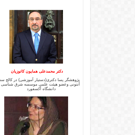
دکتر محمدعلی همایون کاتوزیان
پژوهشگر پسا دکتری(دستیار آموزشی) در کالج س
آنتونی وعضو هیئت علمی موسسه شرق شن
دانشگاه آکسفورد