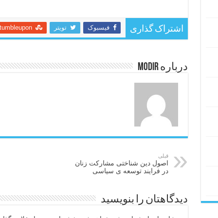
فیسبوک
تویتر
tumbleupon
اشتراک گذاری
درباره modir
قبلی
اصول دین شناختی مشارکت زنان
در فرایند توسعه ی سیاسی
دیدگاهتان را بنویسید