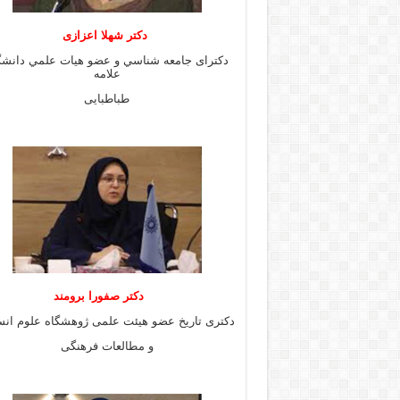
دكتر شهلا اعزازى
دكتراى جامعه شناسي و عضو هيات علمي دانشگ
علامه
طباطبايى
دكتر صفورا برومند
دكترى تاريخ عضو هيئت علمى ژوهشگاه علوم انس
و مطالعات فرهنگى