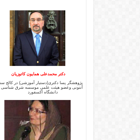
دکتر محمدعلی همایون کاتوزیان
پژوهشگر پسا دکتری(دستیار آموزشی) در کالج س
آنتونی وعضو هیئت علمی موسسه شرق شن
دانشگاه آکسفورد