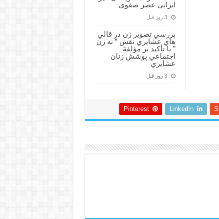
ایرانی عصر صفوی
3 روز قبل
بررسي تصوير زن در قالي
هاي عشايري نقش ” نه زن
” با تأكيد بر مؤلفة
اجتماعي پوشش زنان
عشايري
3 روز قبل
Pinterest
LinkedIn
S