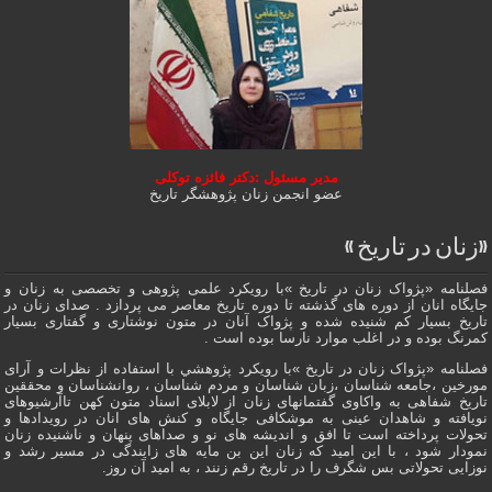
مدیر مسئول :دکتر فائزه توکلی
عضو انجمن زنان پژوهشگر تاریخ
«زنان در تاریخ »
فصلنامه «پژواک زنان در تاریخ »با رویکرد علمی پژوهى و تخصصی به زنان و
جایگاه انان از دوره هاى گذشته تا دوره تاریخ معاصر می پردازد . صدای زنان در
تاریخ بسیار کم شنیده شده و پژواک آنان در متون نوشتاری و گفتاری بسیار
کمرنگ بوده و در اغلب موارد نارسا بوده است .
فصلنامه «پژواک زنان در تاریخ »با رویکرد پژوهشي با استفاده از نظرات و آرای
مورخین ،جامعه شناسان ،زبان شناسان و مردم شناسان ، روانشناسان و محققین
تاریخ شفاهی به واکاوی گفتمانهاى زنان از لابلای اسناد متون کهن تاآرشیوهای
نویافته و شاهدان عينى به موشکافی جايگاه و كنش هاى انان در رویدادها و
تحولات پرداخته است تا افق و اندیشه های نو و صداهای پنهان و ناشنیده زنان
نمودار شود ، با این امید که زنان این بن مایه های زایندگی در مسير رشد و
نوزایی تحولاتی بس شگرف را در تاریخ رقم زنند ، به اميد آن روز.