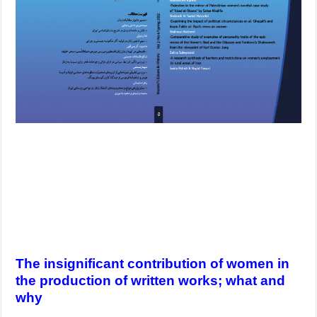
The insignificant contribution of women in
the production of written works; what and
why