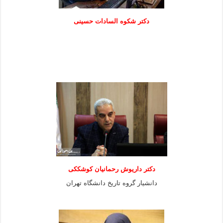
دكتر شكوه السادات حسينی
دکتر داریوش رحمانیان کوشککی
دانشیار گروه تاریخ دانشگاه تهران