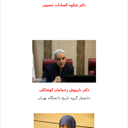
دكتر شكوه السادات حسينی
دکتر داریوش رحمانیان کوشککی
دانشیار گروه تاریخ دانشگاه تهران