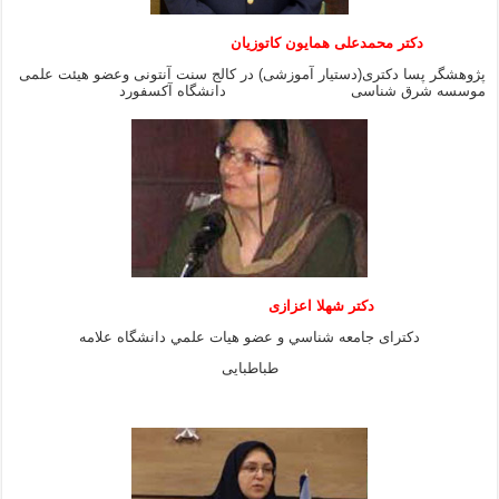
دکتر محمدعلی همایون کاتوزیان
پژوهشگر پسا دکتری(دستیار آموزشی) در کالج سنت آنتونی وعضو هیئت علمی
موسسه شرق شناسی دانشگاه آکسفورد
دكتر شهلا اعزازى
دكتراى جامعه شناسي و عضو هيات علمي دانشگاه علامه
طباطبايى