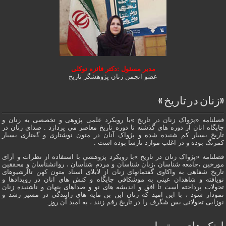
مدیر مسئول :دکتر فائزه توکلی
عضو انجمن زنان پژوهشگر تاریخ
«زنان در تاریخ »
فصلنامه «پژواک زنان در تاریخ »با رویکرد علمی پژوهى و تخصصی به زنان و
جایگاه انان از دوره هاى گذشته تا دوره تاریخ معاصر می پردازد . صدای زنان در
تاریخ بسیار کم شنیده شده و پژواک آنان در متون نوشتاری و گفتاری بسیار
کمرنگ بوده و در اغلب موارد نارسا بوده است .
فصلنامه «پژواک زنان در تاریخ »با رویکرد پژوهشي با استفاده از نظرات و آرای
مورخین ،جامعه شناسان ،زبان شناسان و مردم شناسان ، روانشناسان و محققین
تاریخ شفاهی به واکاوی گفتمانهاى زنان از لابلای اسناد متون کهن تاآرشیوهای
نویافته و شاهدان عينى به موشکافی جايگاه و كنش هاى انان در رویدادها و
تحولات پرداخته است تا افق و اندیشه های نو و صداهای پنهان و ناشنیده زنان
نمودار شود ، با این امید که زنان این بن مایه های زایندگی در مسير رشد و
نوزایی تحولاتی بس شگرف را در تاریخ رقم زنند ، به اميد آن روز.