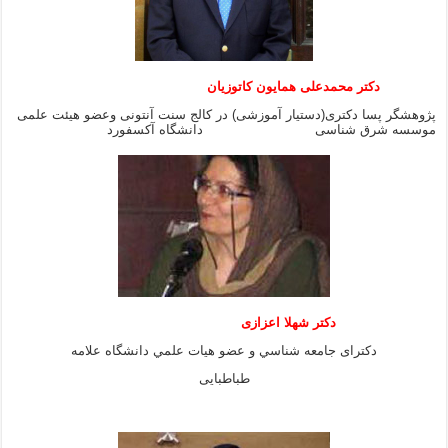
دکتر محمدعلی همایون کاتوزیان
پژوهشگر پسا دکتری(دستیار آموزشی) در کالج سنت آنتونی وعضو هیئت علمی
موسسه شرق شناسی دانشگاه آکسفورد
دكتر شهلا اعزازى
دكتراى جامعه شناسي و عضو هيات علمي دانشگاه علامه
طباطبايى