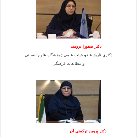
دكتر صفورا برومند
دكترى تاريخ عضو هيئت علمى ژوهشگاه علوم انساني
و مطالعات فرهنگى
دکتر پروین ترکمنی آذر