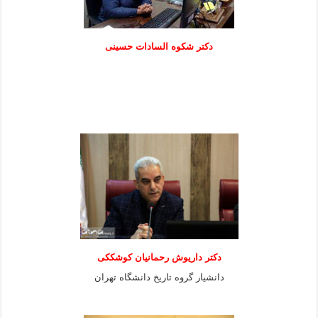
دكتر شكوه السادات حسينی
دکتر داریوش رحمانیان کوشککی
دانشیار گروه تاریخ دانشگاه تهران