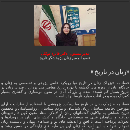
مدیر مسئول :دکتر فائزه توکلی
عضو انجمن زنان پژوهشگر تاریخ
«زنان در تاریخ »
فصلنامه «پژواک زنان در تاریخ »با رویکرد علمی پژوهى و تخصصی به زنان و
جایگاه انان از دوره هاى گذشته تا دوره تاریخ معاصر می پردازد . صدای زنان در
تاریخ بسیار کم شنیده شده و پژواک آنان در متون نوشتاری و گفتاری بسیار
کمرنگ بوده و در اغلب موارد نارسا بوده است .
فصلنامه «پژواک زنان در تاریخ »با رویکرد پژوهشي با استفاده از نظرات و آرای
مورخین ،جامعه شناسان ،زبان شناسان و مردم شناسان ، روانشناسان و محققین
تاریخ شفاهی به واکاوی گفتمانهاى زنان از لابلای اسناد متون کهن تاآرشیوهای
نویافته و شاهدان عينى به موشکافی جايگاه و كنش هاى انان در رویدادها و
تحولات پرداخته است تا افق و اندیشه های نو و صداهای پنهان و ناشنیده زنان
نمودار شود ، با این امید که زنان این بن مایه های زایندگی در مسير رشد و