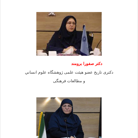
دكتر صفورا برومند
دكترى تاريخ عضو هيئت علمى ژوهشگاه علوم انساني
و مطالعات فرهنگى