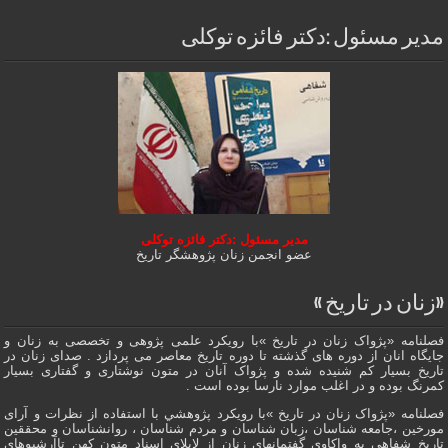
مدیر مسئول :دکتر فائزه توکلی
مدیر مسئول :دکتر فائزه توکلی
عضو انجمن زنان پژوهشگر تاریخ
«زنان در تاریخ »
فصلنامه «پژواک زنان در تاریخ »با رویکرد علمی پژوهى و تخصصی به زنان و
جایگاه انان از دوره هاى گذشته تا دوره تاریخ معاصر می پردازد . صدای زنان در
تاریخ بسیار کم شنیده شده و پژواک آنان در متون نوشتاری و گفتاری بسیار
کمرنگ بوده و در اغلب موارد نارسا بوده است .
فصلنامه «پژواک زنان در تاریخ »با رویکرد پژوهشي با استفاده از نظرات و آرای
مورخین ،جامعه شناسان ،زبان شناسان و مردم شناسان ، روانشناسان و محققین
تاریخ شفاهی به واکاوی گفتمانهاى زنان از لابلای اسناد متون کهن تاآرشیوهای