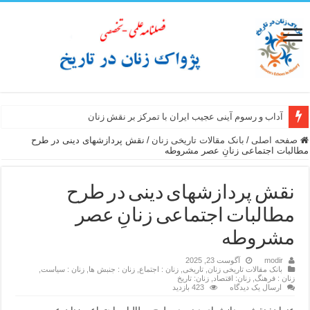
آداب و رسوم آینی عجیب ایران با تمرکز بر نقش زنان
صفحه اصلی
/
بانک مقالات تاریخی زنان
/
نقش پردازشهای دینی در طرح
مطالبات اجتماعی زنانِ عصر مشروطه
نقش پردازشهای دینی در طرح
مطالبات اجتماعی زنانِ عصر
مشروطه
modir
آگوست 23, 2025
بانک مقالات تاریخی زنان
,
تاریخی
,
زنان : اجتماع
,
زنان : جنبش ها
,
زنان : سیاست
,
زنان : فرهنگ
,
زنان: اقتصاد
,
زنان: تاریخ
ارسال یک دیدگاه
423 بازدید