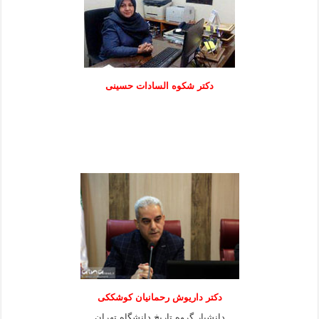
دكتر شكوه السادات حسينی
دکتر داریوش رحمانیان کوشککی
دانشیار گروه تاریخ دانشگاه تهران