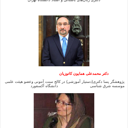
دکتر محمدعلی همایون کاتوزیان
پژوهشگر پسا دکتری(دستیار آموزشی) در کالج سنت آنتونی وعضو هیئت علمی
موسسه شرق شناسی دانشگاه آکسفورد