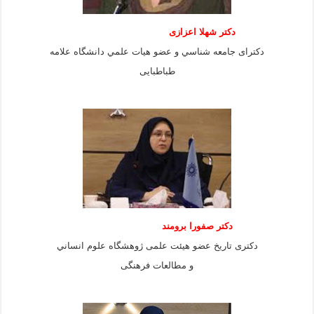
دكتر شهلا اعزازى
دكتراى جامعه شناسي و عضو هيات علمي دانشگاه علامه
طباطبايى
دكتر صفورا برومند
دكترى تاريخ عضو هيئت علمى ژوهشگاه علوم انساني
و مطالعات فرهنگى