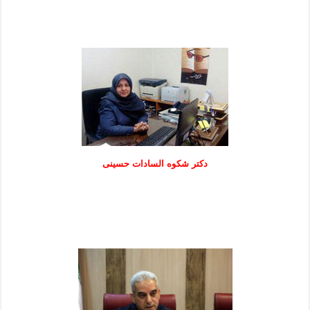
دكتر شكوه السادات حسينی