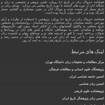
فصلنامه «پژواک زنان در تاریخ »با رویکرد علمی پژوهى و تخصصی به زنان و
جایگاه انان از دوره هاى گذشته تا دوره تاریخ معاصر می پردازد . صدای زنان در
تاریخ بسیار کم شنیده شده و پژواک آنان در متون نوشتاری و گفتاری بسیار
کمرنگ بوده و در اغلب موارد نارسا بوده است .
فصلنامه «پژواک زنان در تاریخ »با رویکرد پژوهشي با استفاده از نظرات و آرای
مورخین ،جامعه شناسان ،زبان شناسان و مردم شناسان ، روانشناسان و محققین
تاریخ شفاهی به واکاوی گفتمانهاى زنان از لابلای اسناد متون کهن تاآرشیوهای
نویافته و شاهدان عينى به موشکافی جايگاه و كنش هاى انان در رویدادها و
تحولات پرداخته است تا افق و اندیشه های نو و صداهای پنهان و ناشنیده زنان
نمودار شود ، با این امید که زنان این بن مایه های زایندگی در مسير رشد و
نوزایی تحولاتی بس شگرف را در تاریخ رقم زنند ، به اميد آن روز.
لینک های مرتبط
مرکز مطالعات و تحقیقات زبان دانشگاه تهران
پژوهشگاه علوم انسانی و مطالعات فرهنگی
انجمن جامعه شناسی ایران
انجمن زبان شناسی
پژوهشکده علوم تاریخی
انجمن زنان پژوهشگر تاریخ ایران