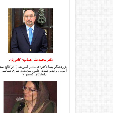
دکتر محمدعلی همایون کاتوزیان
پژوهشگر پسا دکتری(دستیار آموزشی) در کالج س
آنتونی وعضو هیئت علمی موسسه شرق شن
دانشگاه آکسفورد