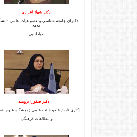
دكتر شهلا اعزازى
دكتراى جامعه شناسي و عضو هيات علمي دانشگ
علامه
طباطبايى
دكتر صفورا برومند
دكترى تاريخ عضو هيئت علمى ژوهشگاه علوم انس
و مطالعات فرهنگى