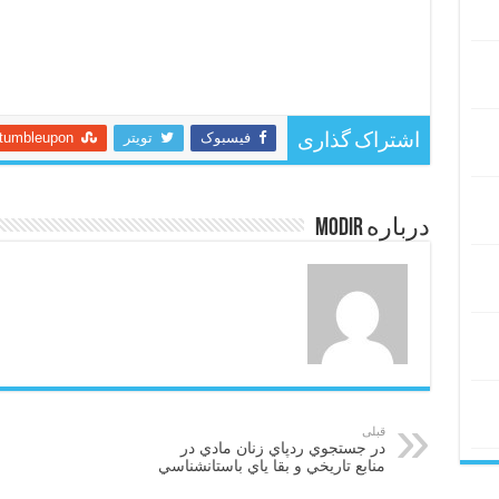
فیسبوک
تویتر
tumbleupon
اشتراک گذاری
درباره modir
قبلی
در جستجوي ردپاي زنان مادي در
منابع تاريخي و بقا ياي باستانشناسي