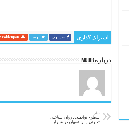
فیسبوک
تویتر
tumbleupon
اشتراک گذاری
درباره modir
قبلی
سطوح توانمندي روان شناختی
تعاونی زنان تفیهان در شیراز