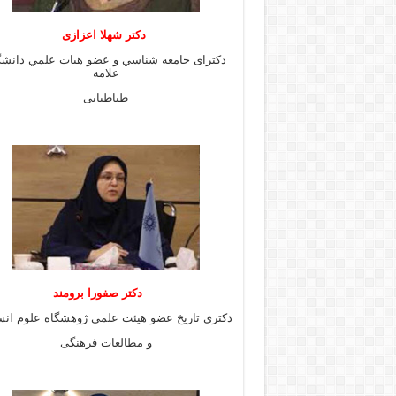
دكتر شهلا اعزازى
دكتراى جامعه شناسي و عضو هيات علمي دانشگ
علامه
طباطبايى
دكتر صفورا برومند
دكترى تاريخ عضو هيئت علمى ژوهشگاه علوم انس
و مطالعات فرهنگى