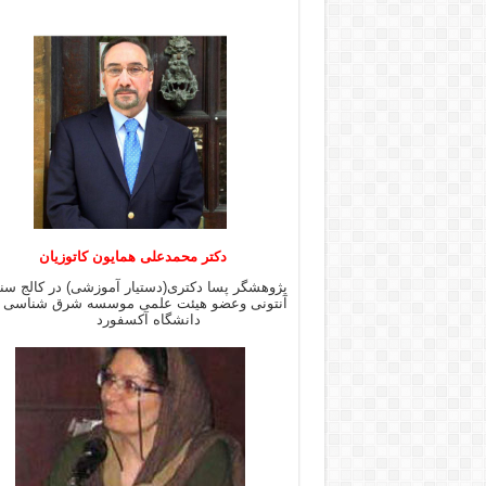
دکتر محمدعلی همایون کاتوزیان
پژوهشگر پسا دکتری(دستیار آموزشی) در کالج س
آنتونی وعضو هیئت علمی موسسه شرق شن
دانشگاه آکسفورد