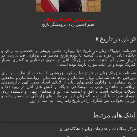
مدیر مسئول :دکتر فائزه توکلی
عضو انجمن زنان پژوهشگر تاریخ
«زنان در تاریخ »
فصلنامه «پژواک زنان در تاریخ »با رویکرد علمی پژوهى و تخصصی به زنان و
جایگاه انان از دوره هاى گذشته تا دوره تاریخ معاصر می پردازد . صدای زنان در
تاریخ بسیار کم شنیده شده و پژواک آنان در متون نوشتاری و گفتاری بسیار
کمرنگ بوده و در اغلب موارد نارسا بوده است .
فصلنامه «پژواک زنان در تاریخ »با رویکرد پژوهشي با استفاده از نظرات و آرای
مورخین ،جامعه شناسان ،زبان شناسان و مردم شناسان ، روانشناسان و محققین
تاریخ شفاهی به واکاوی گفتمانهاى زنان از لابلای اسناد متون کهن تاآرشیوهای
نویافته و شاهدان عينى به موشکافی جايگاه و كنش هاى انان در رویدادها و
تحولات پرداخته است تا افق و اندیشه های نو و صداهای پنهان و ناشنیده زنان
نمودار شود ، با این امید که زنان این بن مایه های زایندگی در مسير رشد و
نوزایی تحولاتی بس شگرف را در تاریخ رقم زنند ، به اميد آن روز.
لینک های مرتبط
مرکز مطالعات و تحقیقات زبان دانشگاه تهران