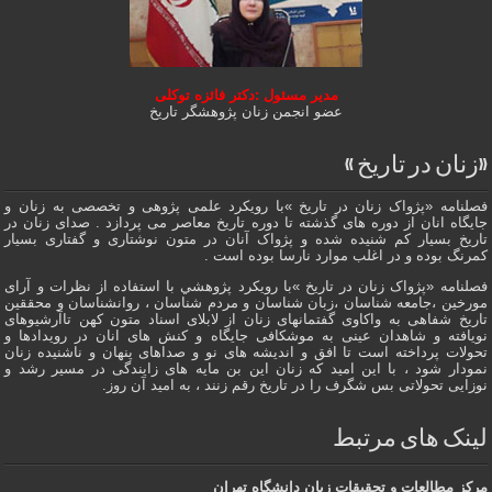
مدیر مسئول :دکتر فائزه توکلی
عضو انجمن زنان پژوهشگر تاریخ
«زنان در تاریخ »
فصلنامه «پژواک زنان در تاریخ »با رویکرد علمی پژوهى و تخصصی به زنان و
جایگاه انان از دوره هاى گذشته تا دوره تاریخ معاصر می پردازد . صدای زنان در
تاریخ بسیار کم شنیده شده و پژواک آنان در متون نوشتاری و گفتاری بسیار
کمرنگ بوده و در اغلب موارد نارسا بوده است .
فصلنامه «پژواک زنان در تاریخ »با رویکرد پژوهشي با استفاده از نظرات و آرای
مورخین ،جامعه شناسان ،زبان شناسان و مردم شناسان ، روانشناسان و محققین
تاریخ شفاهی به واکاوی گفتمانهاى زنان از لابلای اسناد متون کهن تاآرشیوهای
نویافته و شاهدان عينى به موشکافی جايگاه و كنش هاى انان در رویدادها و
تحولات پرداخته است تا افق و اندیشه های نو و صداهای پنهان و ناشنیده زنان
نمودار شود ، با این امید که زنان این بن مایه های زایندگی در مسير رشد و
نوزایی تحولاتی بس شگرف را در تاریخ رقم زنند ، به اميد آن روز.
لینک های مرتبط
مرکز مطالعات و تحقیقات زبان دانشگاه تهران