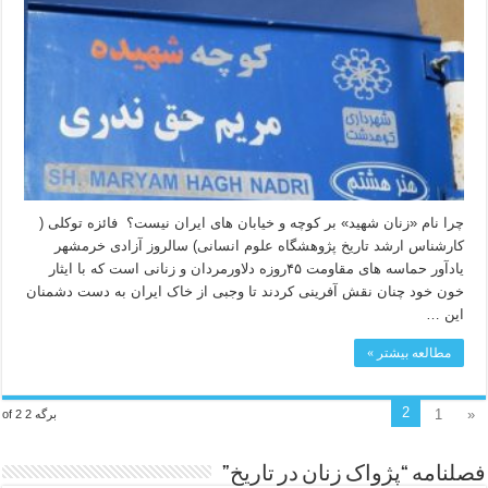
چرا نام «زنان شهید» بر کوچه و خیابان های ایران نیست؟ فائزه توکلی (
کارشناس ارشد تاریخ پژوهشگاه علوم انسانی) سالروز آزادی خرمشهر
یادآور حماسه های مقاومت ۴۵روزه دلاورمردان و زنانی است که با ایثار
خون خود چنان نقش آفرینی کردند تا وجبی از خاک ایران به دست دشمنان
این …
مطالعه بیشتر »
2
1
«
برگه 2 of 2
فصلنامه “پژواک زنان در تاریخ”