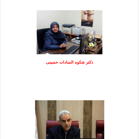
دكتر شكوه السادات حسينی