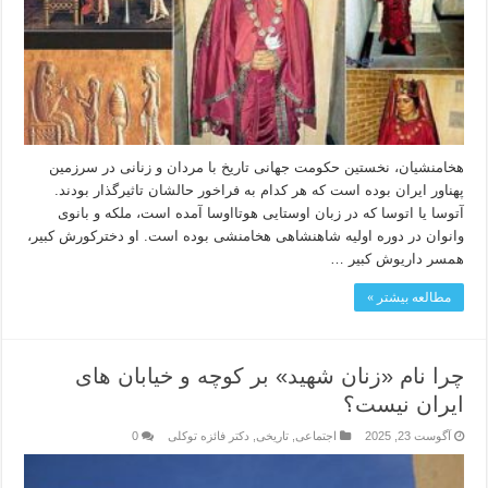
هخامنشیان، نخستین حکومت جهانی تاریخ با مردان و زنانی در سرزمین
پهناور ایران بوده است که هر کدام به فراخور حالشان تاثیرگذار بودند.
آتوسا یا اتوسا که در زبان اوستایی هوتااوسا آمده است، ملکه و بانوی
وانوان در دوره اولیه شاهنشاهی هخامنشی بوده است. او دخترکورش کبیر،
همسر داریوش کبیر …
مطالعه بیشتر »
چرا نام «زنان شهید» بر کوچه و خیابان های
ایران نیست؟
آگوست 23, 2025
اجتماعی
,
تاریخی
,
دکتر فائزه توکلی
0