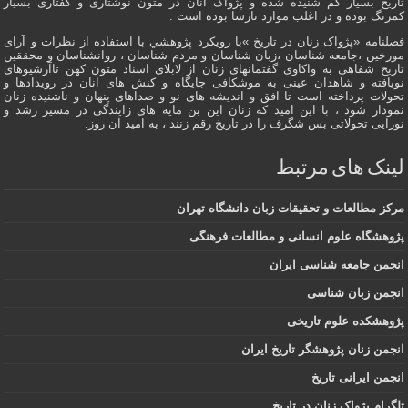
تاریخ بسیار کم شنیده شده و پژواک آنان در متون نوشتاری و گفتاری بسیار
کمرنگ بوده و در اغلب موارد نارسا بوده است .
فصلنامه «پژواک زنان در تاریخ »با رویکرد پژوهشي با استفاده از نظرات و آرای
مورخین ،جامعه شناسان ،زبان شناسان و مردم شناسان ، روانشناسان و محققین
تاریخ شفاهی به واکاوی گفتمانهاى زنان از لابلای اسناد متون کهن تاآرشیوهای
نویافته و شاهدان عينى به موشکافی جايگاه و كنش هاى انان در رویدادها و
تحولات پرداخته است تا افق و اندیشه های نو و صداهای پنهان و ناشنیده زنان
نمودار شود ، با این امید که زنان این بن مایه های زایندگی در مسير رشد و
نوزایی تحولاتی بس شگرف را در تاریخ رقم زنند ، به اميد آن روز.
لینک های مرتبط
مرکز مطالعات و تحقیقات زبان دانشگاه تهران
پژوهشگاه علوم انسانی و مطالعات فرهنگی
انجمن جامعه شناسی ایران
انجمن زبان شناسی
پژوهشکده علوم تاریخی
انجمن زنان پژوهشگر تاریخ ایران
انجمن ایرانی تاریخ
تلگرام پژواک زنان در تاریخ