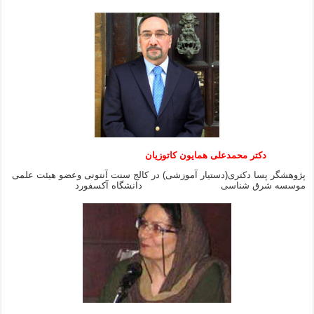
دکتر محمدعلی همایون کاتوزیان
پژوهشگر پسا دکتری(دستیار آموزشی) در کالج سنت آنتونی وعضو هیئت علمی
موسسه شرق شناسی دانشگاه آکسفورد