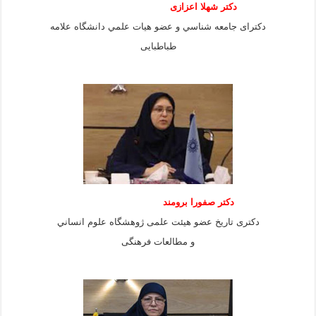
دكتر شهلا اعزازى
دكتراى جامعه شناسي و عضو هيات علمي دانشگاه علامه
طباطبايى
دكتر صفورا برومند
دكترى تاريخ عضو هيئت علمى ژوهشگاه علوم انساني
و مطالعات فرهنگى