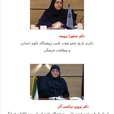
دكتر صفورا برومند
دكترى تاريخ عضو هيئت علمى ژوهشگاه علوم انساني
و مطالعات فرهنگى
دکتر پروین ترکمنی آذر
استاد تاریخ و عضو هیئت علمی پژوهشگاه علوم انسانی و مطالعات فرهنگى