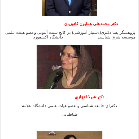
دکتر محمدعلی همایون کاتوزیان
پژوهشگر پسا دکتری(دستیار آموزشی) در کالج سنت آنتونی وعضو هیئت علمی
موسسه شرق شناسی دانشگاه آکسفورد
دكتر شهلا اعزازى
دكتراى جامعه شناسي و عضو هيات علمي دانشگاه علامه
طباطبايى