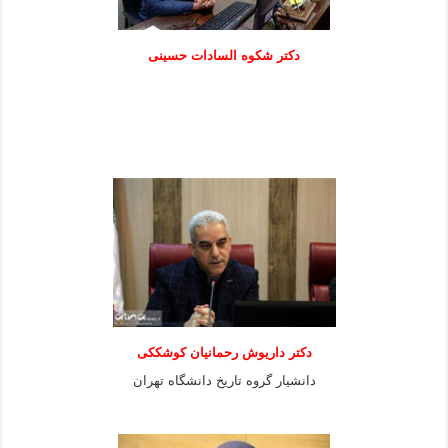
دكتر شكوه السادات حسينی
دکتر داریوش رحمانیان کوشککی
دانشیار گروه تاریخ دانشگاه تهران