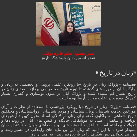
مدیر مسئول :دکتر فائزه توکلی
عضو انجمن زنان پژوهشگر تاریخ
«زنان در تاریخ »
فصلنامه «پژواک زنان در تاریخ »با رویکرد علمی پژوهى و تخصصی به زنان و
جایگاه انان از دوره هاى گذشته تا دوره تاریخ معاصر می پردازد . صدای زنان در
تاریخ بسیار کم شنیده شده و پژواک آنان در متون نوشتاری و گفتاری بسیار
کمرنگ بوده و در اغلب موارد نارسا بوده است .
فصلنامه «پژواک زنان در تاریخ »با رویکرد پژوهشي با استفاده از نظرات و آرای
مورخین ،جامعه شناسان ،زبان شناسان و مردم شناسان ، روانشناسان و محققین
تاریخ شفاهی به واکاوی گفتمانهاى زنان از لابلای اسناد متون کهن تاآرشیوهای
نویافته و شاهدان عينى به موشکافی جايگاه و كنش هاى انان در رویدادها و
تحولات پرداخته است تا افق و اندیشه های نو و صداهای پنهان و ناشنیده زنان
نمودار شود ، با این امید که زنان این بن مایه های زایندگی در مسير رشد و
نوزایی تحولاتی بس شگرف را در تاریخ رقم زنند ، به اميد آن روز.