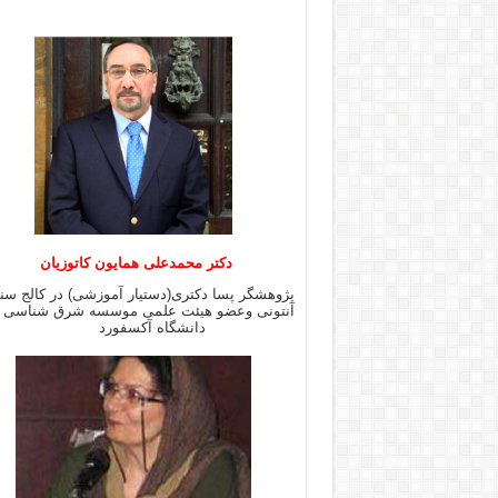
دکتر محمدعلی همایون کاتوزیان
پژوهشگر پسا دکتری(دستیار آموزشی) در کالج س
آنتونی وعضو هیئت علمی موسسه شرق شن
دانشگاه آکسفورد