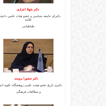
دكتر شهلا اعزازى
دكتراى جامعه شناسي و عضو هيات علمي دانشگ
علامه
طباطبايى
دكتر صفورا برومند
دكترى تاريخ عضو هيئت علمى ژوهشگاه علوم انس
و مطالعات فرهنگى