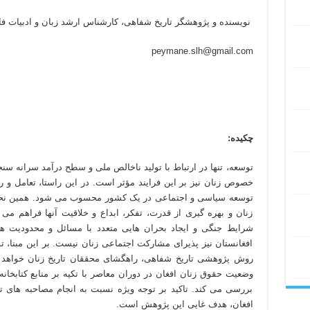
نویسنده و پژوهشگر تاریخ شفاهی، کارشناس ارشد زبان و ادبیات ف
peymane.slh@gmail.com
چکیده‏:
توسعه، تنها در ارتباط با تولید ناخالص ملی و سطح درآمد سرانه سن
خصوص زنان نیز بر این فرایند مؤثر است. در این راستا، تعامل و 
توسعه سیاسی و اجتماعی در یک کشور محسوب می شود. همین نحوه 
زنان و بهره گیری از قدرت، تفکر، ابداع و خلاقیت آنها فراهم می 
شرایط جنگی و ایجاد بحران هایی متعدد با مسائل و محدودیت های
افغانستان نیز پذیرای مشارکت اجتماعی زنان نیست. بر این مبنا، توج
روش پژوهشی تاریخ شفاهی، راهگشای محققان تاریخ زنان خواهد ب
وضعیت حقوق زنان افغان در دوران معاصر با تکیه بر منابع کتابخانه
بررسی می کند. تاکید بر توجه ویژه نسبت به انجام مصاحبه های ت
افغان، هدف غایی این پژوهش است.