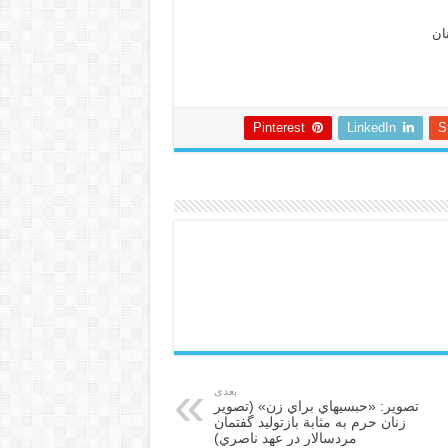
ان
Pinterest
LinkedIn
S
بعدی
تصوير: «حبسيهاي براي زن» (تصوير
زنان حرم به مثابة بازتوليد گفتمان
مردسالار در عهد ناصري)