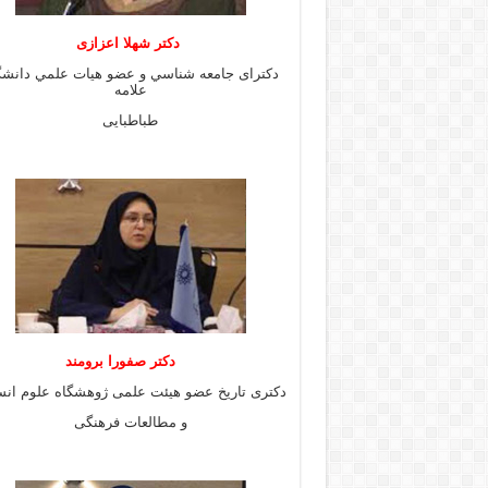
دكتر شهلا اعزازى
دكتراى جامعه شناسي و عضو هيات علمي دانشگ
علامه
طباطبايى
دكتر صفورا برومند
دكترى تاريخ عضو هيئت علمى ژوهشگاه علوم انس
و مطالعات فرهنگى