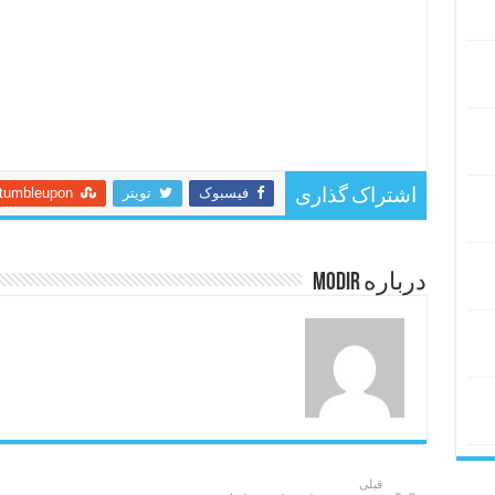
فیسبوک
تویتر
tumbleupon
اشتراک گذاری
درباره modir
قبلی