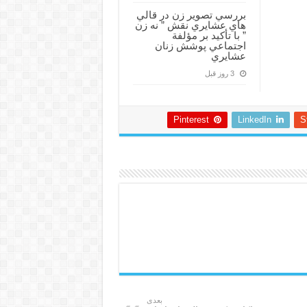
بررسي تصوير زن در قالي
هاي عشايري نقش ” نه زن
” با تأكيد بر مؤلفة
اجتماعي پوشش زنان
عشايري
3 روز قبل
Pinterest
LinkedIn
S
بعدی