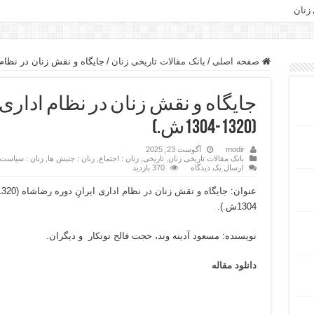
 زنان
صفحه اصلی
/
بانک مقالات تاریخی زنان
/
جایگاه و نقش زنان در نظام اداری 
جایگاه و نقش زنان در نظام اداری 
(1320-1304ش.)
modir
آگوست 23, 2025
بانک مقالات تاریخی زنان
,
تاریخی
,
زنان : اجتماع
,
زنان : جنبش ها
,
زنان : سیاست
ارسال یک دیدگاه
370 بازدید
1304ش.).
نویسنده: مسعود آدینه وند، حجت فالح توتکار و دیگران.
دانلود مقاله