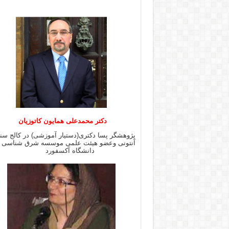
دکتر محمدعلی همایون کاتوزیان
پژوهشگر پسا دکتری(دستیار آموزشی) در کالج س
آنتونی وعضو هیئت علمی موسسه شرق شن
دانشگاه آکسفورد