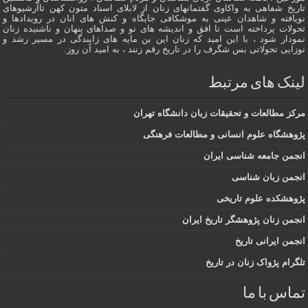
تاریخ شفاهی به واکاوی گفتمانهاى زنان از لابلای اسناد متون کهن تاآرشیوهای
نویافته و شاهدان عينى به موشکافی جايگاه و كنش هاى انان در رویدادها و
تحولات پرداخته است تا افق و اندیشه های نو و صداهای پنهان و ناشنیده زنان
نمودار شود ، با این امید که زنان این بن مایه های زایندگی در مسير رشد و
نوزایی تحولاتی بس شگرف را در تاریخ رقم زنند ، به اميد آن روز.
لینک های مرتبط
مرکز مطالعات و تحقیقات زبان دانشگاه تهران
پژوهشگاه علوم انسانی و مطالعات فرهنگی
انجمن جامعه شناسی ایران
انجمن زبان شناسی
پژوهشکده علوم تاریخی
انجمن زنان پژوهشگر تاریخ ایران
انجمن ایرانی تاریخ
تلگرام پژواک زنان در تاریخ
تماس با ما