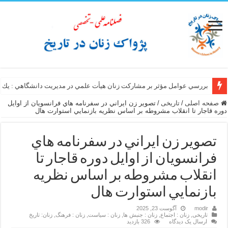
بررسي عوامل مؤثر بر مشاركت زنان هيأت علمي در مديريت دانشگاهي : يك 
صفحه اصلی
/
تاریخی
/
تصوير زن ايراني در سفرنامه هاي فرانسويان از اوايل
دوره قاجار تا انقلاب مشروطه بر اساس نظريه بازنمايي استوارت هال
تصوير زن ايراني در سفرنامه هاي
فرانسويان از اوايل دوره قاجار تا
انقلاب مشروطه بر اساس نظريه
بازنمايي استوارت هال
modir
آگوست 23, 2025
تاریخی
,
زنان : اجتماع
,
زنان : جنبش ها
,
زنان : سیاست
,
زنان : فرهنگ
,
زنان: تاریخ
ارسال یک دیدگاه
326 بازدید