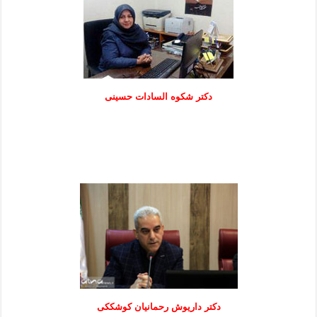
دكتر شكوه السادات حسينی
دکتر داریوش رحمانیان کوشککی