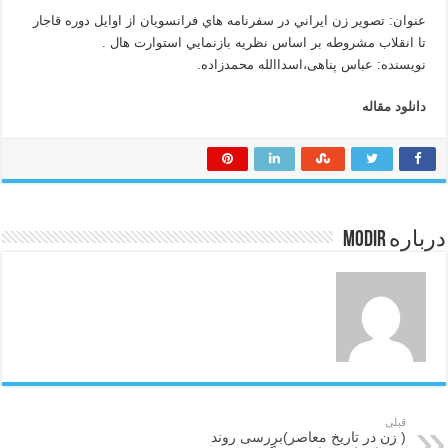
عنوان: تصوير زن ايراني در سفرنامه هاي فرانسويان از اوايل دوره قاجار
تا انقلاب مشروطه بر اساس نظريه بازنمايي استوارت هال .
نویسنده: عباس پناهی،اسداالله محمدزاده.
دانلود مقاله
درباره modir
قبلی
( زن در تاریخ معاصر)بررسی روند