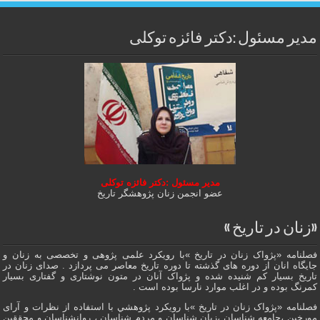
مدیر مسئول :دکتر فائزه توکلی
مدیر مسئول :دکتر فائزه توکلی
عضو انجمن زنان پژوهشگر تاریخ
«زنان در تاریخ »
فصلنامه «پژواک زنان در تاریخ »با رویکرد علمی پژوهى و تخصصی به زنان و
جایگاه انان از دوره هاى گذشته تا دوره تاریخ معاصر می پردازد . صدای زنان در
تاریخ بسیار کم شنیده شده و پژواک آنان در متون نوشتاری و گفتاری بسیار
کمرنگ بوده و در اغلب موارد نارسا بوده است .
فصلنامه «پژواک زنان در تاریخ »با رویکرد پژوهشي با استفاده از نظرات و آرای
مورخین ،جامعه شناسان ،زبان شناسان و مردم شناسان ، روانشناسان و محققین