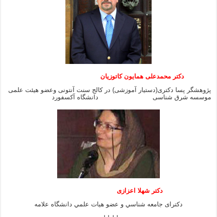
دکتر محمدعلی همایون کاتوزیان
پژوهشگر پسا دکتری(دستیار آموزشی) در کالج سنت آنتونی وعضو هیئت علمی
موسسه شرق شناسی دانشگاه آکسفورد
دكتر شهلا اعزازى
دكتراى جامعه شناسي و عضو هيات علمي دانشگاه علامه