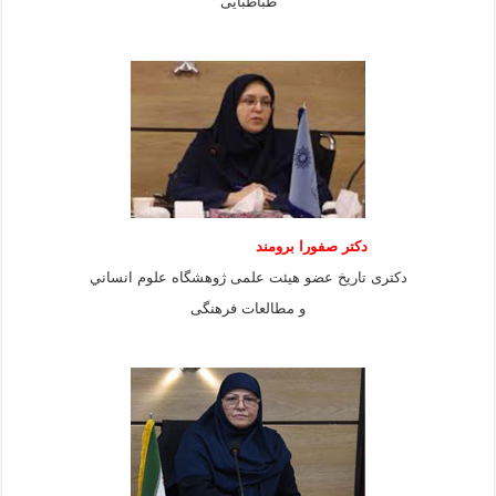
طباطبايى
دكتر صفورا برومند
دكترى تاريخ عضو هيئت علمى ژوهشگاه علوم انساني
و مطالعات فرهنگى