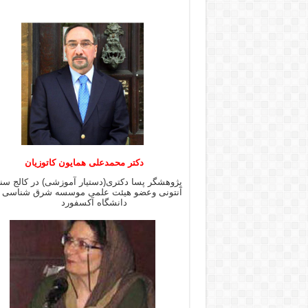
دکتر محمدعلی همایون کاتوزیان
پژوهشگر پسا دکتری(دستیار آموزشی) در کالج س
آنتونی وعضو هیئت علمی موسسه شرق شن
دانشگاه آکسفورد