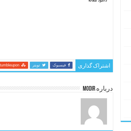
دانلود مقاله
فیسبوک
تویتر
tumbleupon
اشتراک گذاری
درباره modir