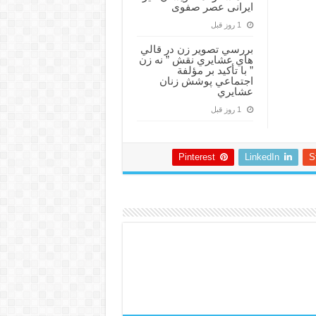
ایرانی عصر صفوی
1 روز قبل
بررسي تصوير زن در قالي
هاي عشايري نقش ” نه زن
” با تأكيد بر مؤلفة
اجتماعي پوشش زنان
عشايري
1 روز قبل
Pinterest
LinkedIn
S