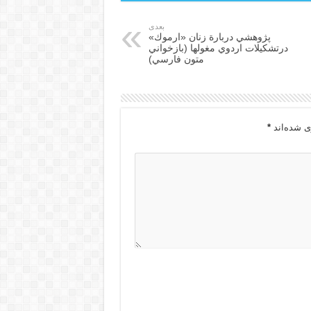
بعدی
پژوهشي دربارة زنان «ارموك»
درتشكيلات اردوي مغولها (بازخواني
متون فارسي)
ی شده‌اند
*