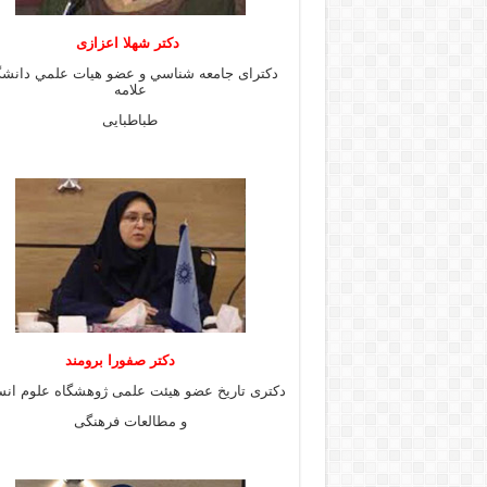
دكتر شهلا اعزازى
دكتراى جامعه شناسي و عضو هيات علمي دانشگ
علامه
طباطبايى
دكتر صفورا برومند
دكترى تاريخ عضو هيئت علمى ژوهشگاه علوم انس
و مطالعات فرهنگى