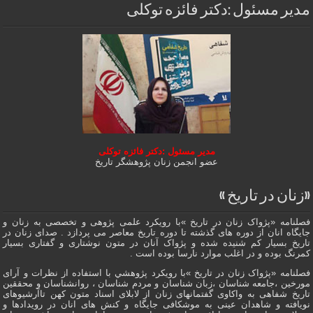
مدیر مسئول :دکتر فائزه توکلی
مدیر مسئول :دکتر فائزه توکلی
عضو انجمن زنان پژوهشگر تاریخ
«زنان در تاریخ »
فصلنامه «پژواک زنان در تاریخ »با رویکرد علمی پژوهى و تخصصی به زنان و
جایگاه انان از دوره هاى گذشته تا دوره تاریخ معاصر می پردازد . صدای زنان در
تاریخ بسیار کم شنیده شده و پژواک آنان در متون نوشتاری و گفتاری بسیار
کمرنگ بوده و در اغلب موارد نارسا بوده است .
فصلنامه «پژواک زنان در تاریخ »با رویکرد پژوهشي با استفاده از نظرات و آرای
مورخین ،جامعه شناسان ،زبان شناسان و مردم شناسان ، روانشناسان و محققین
تاریخ شفاهی به واکاوی گفتمانهاى زنان از لابلای اسناد متون کهن تاآرشیوهای
نویافته و شاهدان عينى به موشکافی جايگاه و كنش هاى انان در رویدادها و