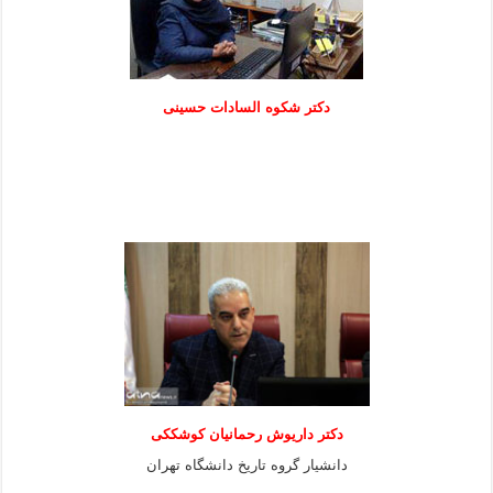
دكتر شكوه السادات حسينی
دکتر داریوش رحمانیان کوشککی
دانشیار گروه تاریخ دانشگاه تهران