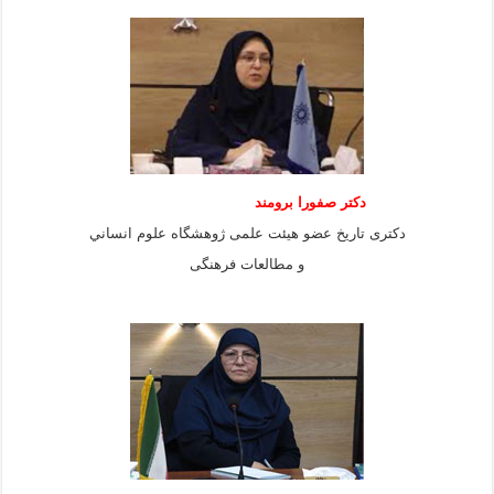
دكتر صفورا برومند
دكترى تاريخ عضو هيئت علمى ژوهشگاه علوم انساني
و مطالعات فرهنگى