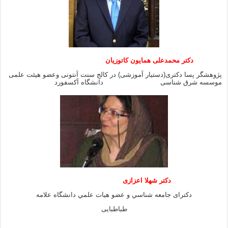
دکتر محمدعلی همایون کاتوزیان
پژوهشگر پسا دکتری(دستیار آموزشی) در کالج سنت آنتونی وعضو هیئت علمی
موسسه شرق شناسی دانشگاه آکسفورد
دكتر شهلا اعزازى
دكتراى جامعه شناسي و عضو هيات علمي دانشگاه علامه
طباطبايى