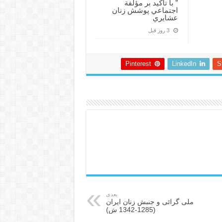
” با تأكيد بر مؤلفة
اجتماعي پوشش زنان
عشايري
3 روز قبل
Pinterest
LinkedIn
S
بعدی
ملی گرائی و جنبش زنان ایران
(1285-1342 ش)