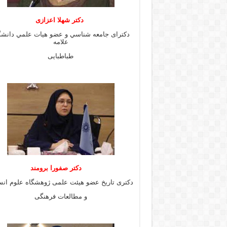
دكتر شهلا اعزازى
دكتراى جامعه شناسي و عضو هيات علمي دانشگ
علامه
طباطبايى
دكتر صفورا برومند
دكترى تاريخ عضو هيئت علمى ژوهشگاه علوم انس
و مطالعات فرهنگى