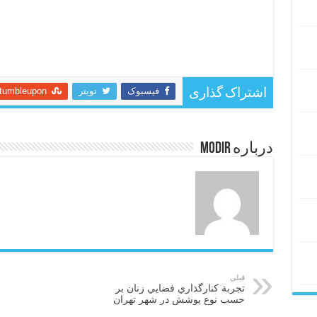
فیسبوک
تویتر
tumbleupon
اشتراک گذاری
درباره modir
قبلی
تجربة كنارگذاري فضايي زنان بر
حسب نوع پوشش در شهر تهران