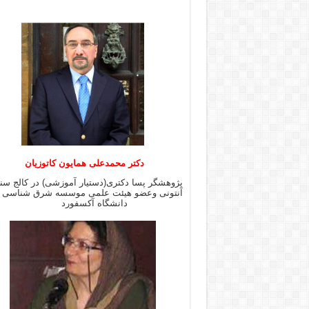
دکتر محمدعلی همایون کاتوزیان
پژوهشگر پسا دکتری(دستیار آموزشی) در کالج س
آنتونی وعضو هیئت علمی موسسه شرق شن
دانشگاه آکسفورد