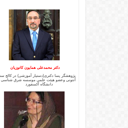
دکتر محمدعلی همایون کاتوزیان
پژوهشگر پسا دکتری(دستیار آموزشی) در کالج س
آنتونی وعضو هیئت علمی موسسه شرق شن
دانشگاه آکسفورد