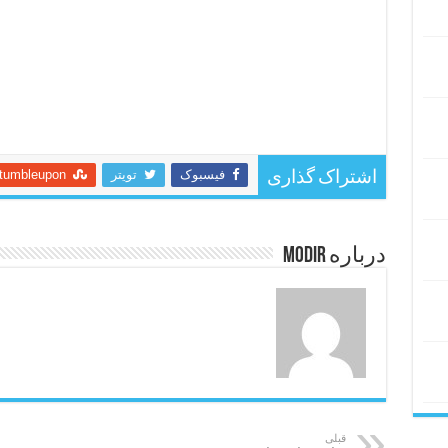
فیسبوک
تویتر
tumbleupon
اشتراک گذاری
درباره modir
قبلی