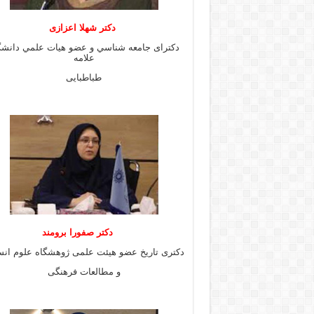
دكتر شهلا اعزازى
دكتراى جامعه شناسي و عضو هيات علمي دانشگ
علامه
طباطبايى
دكتر صفورا برومند
دكترى تاريخ عضو هيئت علمى ژوهشگاه علوم انس
و مطالعات فرهنگى