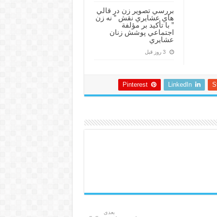
بررسي تصوير زن در قالي
هاي عشايري نقش ” نه زن
” با تأكيد بر مؤلفة
اجتماعي پوشش زنان
عشايري
3 روز قبل
Pinterest
LinkedIn
S
بعدی