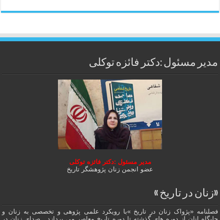
مدیر مسئول :دکتر فائزه توکلی
مدیر مسئول :دکتر فائزه توکلی
عضو انجمن زنان پژوهشگر تاریخ
«زنان در تاریخ »
فصلنامه «پژواک زنان در تاریخ »با رویکرد علمی پژوهى و تخصصی به زنان و
جایگاه انان از دوره هاى گذشته تا دوره تاریخ معاصر می پردازد . صدای زنان در