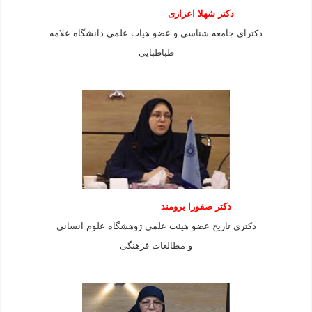
دكتر شهلا اعزازى
دكتراى جامعه شناسي و عضو هيات علمي دانشگاه علامه
طباطبايى
دكتر صفورا برومند
دكترى تاريخ عضو هيئت علمى ژوهشگاه علوم انساني
و مطالعات فرهنگى