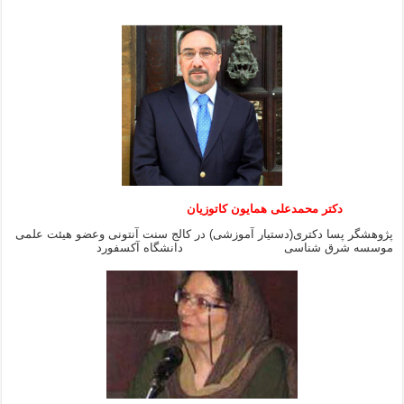
دکتر محمدعلی همایون کاتوزیان
پژوهشگر پسا دکتری(دستیار آموزشی) در کالج سنت آنتونی وعضو هیئت علمی
موسسه شرق شناسی دانشگاه آکسفورد