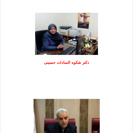
دكتر شكوه السادات حسينی