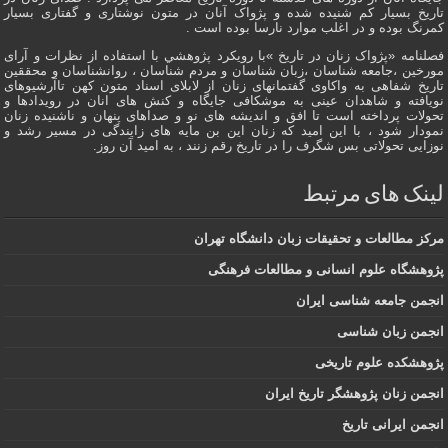
تاریخ بسیار کم شنیده شده و پژواک آنان در متون نوشتاری و گفتاری بسیار
کمرنگ بوده و در اغلب موارد نارسا بوده است .
فصلنامه «پژواک زنان در تاریخ »با رویکرد پژوهشي با استفاده از نظرات و آرای
مورخین ،جامعه شناسان ،زبان شناسان و مردم شناسان ، روانشناسان و محققین
تاریخ شفاهی به واکاوی گفتمانهاى زنان از لابلای اسناد متون کهن تاآرشیوهای
نویافته و شاهدان عينى به موشکافی جايگاه و كنش هاى انان در رویدادها و
تحولات پرداخته است تا افق و اندیشه های نو و صداهای پنهان و ناشنیده زنان
نمودار شود ، با این امید که زنان این بن مایه های زایندگی در مسير رشد و
نوزایی تحولاتی بس شگرف را در تاریخ رقم زنند ، به اميد آن روز.
لینک های مرتبط
مرکز مطالعات و تحقیقات زبان دانشگاه تهران
پژوهشگاه علوم انسانی و مطالعات فرهنگی
انجمن جامعه شناسی ایران
انجمن زبان شناسی
پژوهشکده علوم تاریخی
انجمن زنان پژوهشگر تاریخ ایران
انجمن ایرانی تاریخ