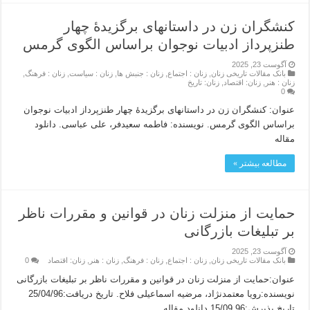
کنشگران زن در داستانهای برگزیدۀ چهار
طنزپرداز ادبیات نوجوان براساس الگوی گرمس
آگوست 23, 2025
بانک مقالات تاریخی زنان
,
زنان : اجتماع
,
زنان : جنبش ها
,
زنان : سیاست
,
زنان : فرهنگ
,
زنان : هنر
,
زنان: اقتصاد
,
زنان: تاریخ
0
عنوان: کنشگران زن در داستانهای برگزیدۀ چهار طنزپرداز ادبیات نوجوان
براساس الگوی گرمس. نویسنده: فاطمه سعيدفر، علی عباسی. دانلود
مقاله
مطالعه بیشتر »
حمایت از منزلت زنان در قوانین و مقررات ناظر
بر تبلیغات بازرگانى
آگوست 23, 2025
بانک مقالات تاریخی زنان
,
زنان : اجتماع
,
زنان : فرهنگ
,
زنان : هنر
,
زنان: اقتصاد
0
عنوان:حمایت از منزلت زنان در قوانین و مقررات ناظر بر تبلیغات بازرگانى
نویسنده:رویا معتمدنژاد، مرضیه اسماعیلی فلاح. تاریخ دریافت:25/04/96
تاریخ پذیرش:15/09.96 دانلود مقاله