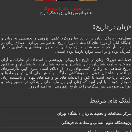
مدیر مسئول :دکتر فائزه توکلی
عضو انجمن زنان پژوهشگر تاریخ
«زنان در تاریخ »
فصلنامه «پژواک زنان در تاریخ »با رویکرد علمی پژوهى و تخصصی به زنان و
جایگاه انان از دوره هاى گذشته تا دوره تاریخ معاصر می پردازد . صدای زنان در
تاریخ بسیار کم شنیده شده و پژواک آنان در متون نوشتاری و گفتاری بسیار
کمرنگ بوده و در اغلب موارد نارسا بوده است .
فصلنامه «پژواک زنان در تاریخ »با رویکرد پژوهشي با استفاده از نظرات و آرای
مورخین ،جامعه شناسان ،زبان شناسان و مردم شناسان ، روانشناسان و محققین
تاریخ شفاهی به واکاوی گفتمانهاى زنان از لابلای اسناد متون کهن تاآرشیوهای
نویافته و شاهدان عينى به موشکافی جايگاه و كنش هاى انان در رویدادها و
تحولات پرداخته است تا افق و اندیشه های نو و صداهای پنهان و ناشنیده زنان
نمودار شود ، با این امید که زنان این بن مایه های زایندگی در مسير رشد و
نوزایی تحولاتی بس شگرف را در تاریخ رقم زنند ، به اميد آن روز.
لینک های مرتبط
مرکز مطالعات و تحقیقات زبان دانشگاه تهران
پژوهشگاه علوم انسانی و مطالعات فرهنگی
انجمن جامعه شناسی ایران