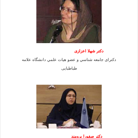
دكتر شهلا اعزازى
دكتراى جامعه شناسي و عضو هيات علمي دانشگاه علامه
طباطبايى
دكتر صفورا برومند