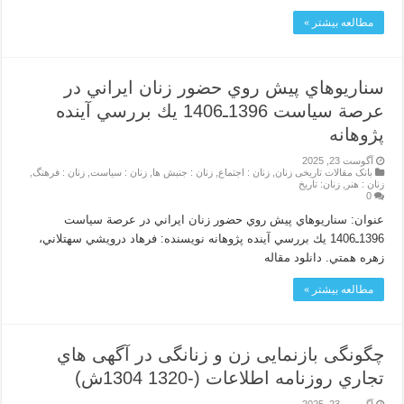
مطالعه بیشتر »
سناريوهاي پيش روي حضور زنان ايراني در
عرصة سياست 1396ـ1406 يك بررسي آينده
پژوهانه
آگوست 23, 2025
بانک مقالات تاریخی زنان
,
زنان : اجتماع
,
زنان : جنبش ها
,
زنان : سیاست
,
زنان : فرهنگ
,
زنان : هنر
,
زنان: تاریخ
0
عنوان: سناريوهاي پيش روي حضور زنان ايراني در عرصة سياست
1396ـ1406 يك بررسي آينده پژوهانه نویسنده: فرهاد درويشي سهتلاني،
زهره همتي. دانلود مقاله
مطالعه بیشتر »
چگونگی بازنمایی زن و زنانگی در آگهی هاي
تجاري روزنامه اطلاعات (-1320 1304ش)
آگوست 23, 2025