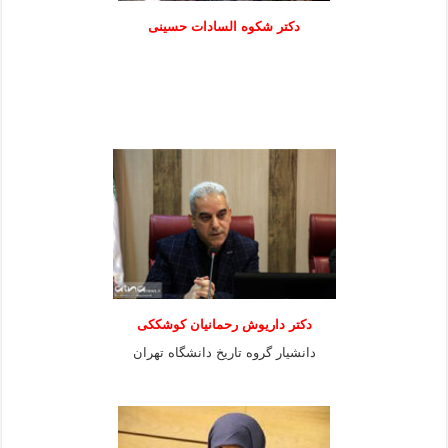
دكتر شكوه السادات حسينی
دکتر داریوش رحمانیان کوشککی
دانشیار گروه تاریخ دانشگاه تهران