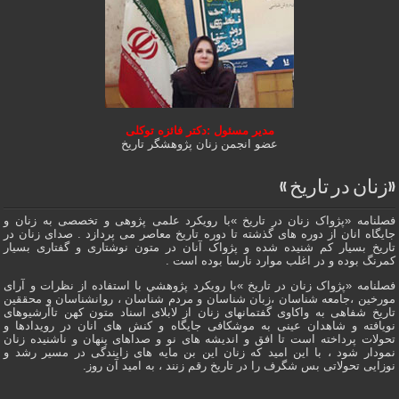
مدیر مسئول :دکتر فائزه توکلی
عضو انجمن زنان پژوهشگر تاریخ
«زنان در تاریخ »
فصلنامه «پژواک زنان در تاریخ »با رویکرد علمی پژوهى و تخصصی به زنان و
جایگاه انان از دوره هاى گذشته تا دوره تاریخ معاصر می پردازد . صدای زنان در
تاریخ بسیار کم شنیده شده و پژواک آنان در متون نوشتاری و گفتاری بسیار
کمرنگ بوده و در اغلب موارد نارسا بوده است .
فصلنامه «پژواک زنان در تاریخ »با رویکرد پژوهشي با استفاده از نظرات و آرای
مورخین ،جامعه شناسان ،زبان شناسان و مردم شناسان ، روانشناسان و محققین
تاریخ شفاهی به واکاوی گفتمانهاى زنان از لابلای اسناد متون کهن تاآرشیوهای
نویافته و شاهدان عينى به موشکافی جايگاه و كنش هاى انان در رویدادها و
تحولات پرداخته است تا افق و اندیشه های نو و صداهای پنهان و ناشنیده زنان
نمودار شود ، با این امید که زنان این بن مایه های زایندگی در مسير رشد و
نوزایی تحولاتی بس شگرف را در تاریخ رقم زنند ، به اميد آن روز.