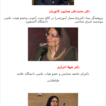
دکتر محمدعلی همایون کاتوزیان
پژوهشگر پسا دکتری(دستیار آموزشی) در کالج سنت آنتونی وعضو هیئت علمی
موسسه شرق شناسی دانشگاه آکسفورد
دكتر شهلا اعزازى
دكتراى جامعه شناسي و عضو هيات علمي دانشگاه علامه
طباطبايى