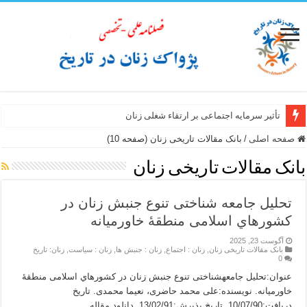
تأثیر سرمایه اجتماعی بر ارتقاء شغلی زنان
سبک زندگی زن ایرانی از نگاه سفرنامه نویسان غیر ایرانی عصر صفوی
صفحه اصلی
/
بانک مقالات تاریخی زنان (صفحه 10)
بانک مقالات تاریخی زنان
تحلیل جامعه شناختی تنوع جنبش زنان در
کشورهاي اسلامی منطقۀ خاورمیانه
آگوست 23, 2025
بانک مقالات تاریخی زنان
,
زنان : اجتماع
,
زنان : جنبش ها
,
زنان : سیاست
,
زنان: تاریخ
0
عنوان:تحلیل جامعهشناختی تنوع جنبش زنان در کشورهاي اسلامی منطقۀ
خاورمیانه. نویسنده:علی محمد حاضری، نعیما محمدی. تاریخ
دریافت:10/07/90. تاریخ پذیرش:13/02/91. دانلود مقاله