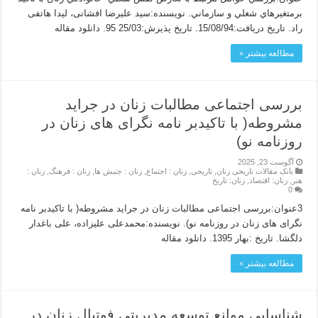
برمتغيرهاي شغلي و سازماني. نویسنده:سید علیرضا افشانی، لیدا هاتفی
راد. تاریخ دریافت:15/08/94. تاریخ پذیرش:25/03 95. دانلود مقاله
مطالعه بیشتر »
بررسی اجتماعی مطالبات زنان در جراید
مشروطه( با تاکیدبر نامه نگرای های زنان در
روزنامه نو)
آگوست 23, 2025
بانک مقالات تاریخی زنان
,
تاریخی
,
زنان : اجتماع
,
زنان : جنبش ها
,
زنان : فرهنگ
,
زنان :
هنر
,
زنان: اقتصاد
,
زنان: تاریخ
0
3عنوان:بررسی اجتماعی مطالبات زنان در جراید مشروطه( با تاکیدبر نامه
نگرای های زنان در روزنامه نو). نویسنده:محمدعلی علیزاده، علی باغدار
دلگشا. تاریخ :بهار 1395. دانلود مقاله
مطالعه بیشتر »
شناسایی موانع توسعه مدیریتی فوتبال زنان در