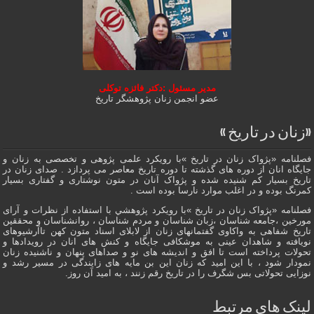
مدیر مسئول :دکتر فائزه توکلی
عضو انجمن زنان پژوهشگر تاریخ
«زنان در تاریخ »
فصلنامه «پژواک زنان در تاریخ »با رویکرد علمی پژوهى و تخصصی به زنان و
جایگاه انان از دوره هاى گذشته تا دوره تاریخ معاصر می پردازد . صدای زنان در
تاریخ بسیار کم شنیده شده و پژواک آنان در متون نوشتاری و گفتاری بسیار
کمرنگ بوده و در اغلب موارد نارسا بوده است .
فصلنامه «پژواک زنان در تاریخ »با رویکرد پژوهشي با استفاده از نظرات و آرای
مورخین ،جامعه شناسان ،زبان شناسان و مردم شناسان ، روانشناسان و محققین
تاریخ شفاهی به واکاوی گفتمانهاى زنان از لابلای اسناد متون کهن تاآرشیوهای
نویافته و شاهدان عينى به موشکافی جايگاه و كنش هاى انان در رویدادها و
تحولات پرداخته است تا افق و اندیشه های نو و صداهای پنهان و ناشنیده زنان
نمودار شود ، با این امید که زنان این بن مایه های زایندگی در مسير رشد و
نوزایی تحولاتی بس شگرف را در تاریخ رقم زنند ، به اميد آن روز.
لینک های مرتبط