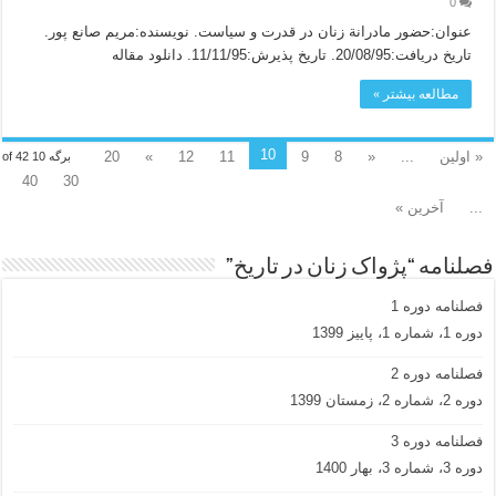
0
عنوان:حضور مادرانة زنان در قدرت و سياست. نويسنده:مريم صانع پور.
تاريخ دريافت:20/08/95. تاريخ پذيرش:11/11/95. دانلود مقاله
مطالعه بیشتر »
10
« اولین
...
«
8
9
11
12
»
20
برگه 10 of 42
40
30
...
آخرین »
فصلنامه “پژواک زنان در تاریخ”
فصلنامه دوره 1
دوره 1، شماره 1، پاییز 1399
فصلنامه دوره 2
دوره 2، شماره 2، زمستان 1399
فصلنامه دوره 3
دوره 3، شماره 3، بهار 1400