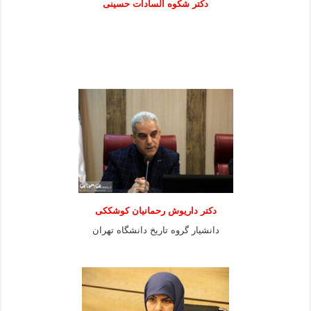
دكتر شكوه السادات حسينی
دکتر داریوش رحمانیان کوشککی
دانشیار گروه تاریخ دانشگاه تهران