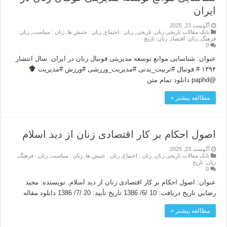
ایران
آگوست 23, 2025
بانک مقالات تاریخی زنان
,
تاریخی
,
زنان : اجتماع
,
زنان : جنبش ها
,
زنان : سیاست
,
زنان :
فرهنگ
,
زنان: اقتصاد
,
زنان: تاریخ
0
عنوان: شناسایی موانع توسعه مدیریتی فوتبال زنان در ایران. سال انتشار
۱۳۹۴ # فوتبال #تربیت_بدنی #مدیریت_ورزشی #ورزش #مدیریت
@paphd دانلود تمام متن
مطالعه بیشتر »
اصول احکام بر کار اقتصادی زنان از دید اسلام
آگوست 23, 2025
بانک مقالات تاریخی زنان
,
زنان : اجتماع
,
زنان : جنبش ها
,
زنان : سیاست
,
زنان : فرهنگ
,
زنان: تاریخ
0
عنوان: اصول احکام بر کار اقتصادی زنان از دید اسلام. نویسنده: مجيد
رضايي تاريخ دريافت: 10 /6/ 1386 تاريخ تأييد: 20 /7/ 1386 دانلود مقاله
مطالعه بیشتر »