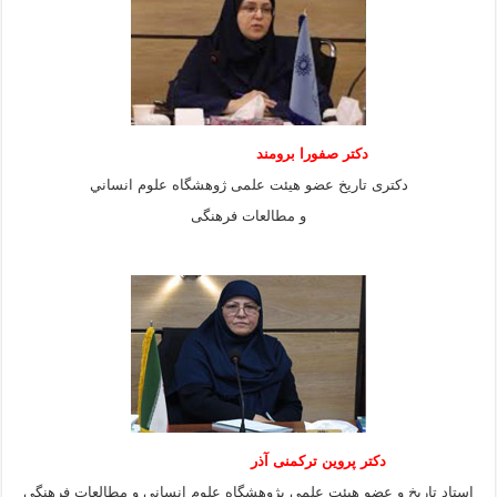
دكتر صفورا برومند
دكترى تاريخ عضو هيئت علمى ژوهشگاه علوم انساني
و مطالعات فرهنگى
دکتر پروین ترکمنی آذر
استاد تاریخ و عضو هیئت علمی پژوهشگاه علوم انسانی و مطالعات فرهنگى