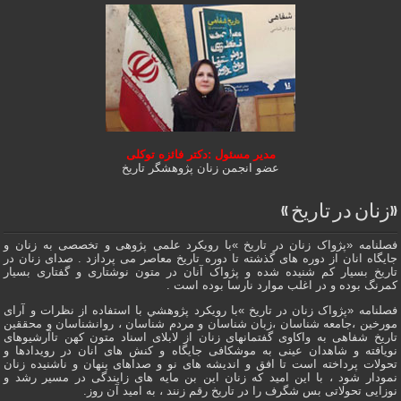
مدیر مسئول :دکتر فائزه توکلی
عضو انجمن زنان پژوهشگر تاریخ
«زنان در تاریخ »
فصلنامه «پژواک زنان در تاریخ »با رویکرد علمی پژوهى و تخصصی به زنان و
جایگاه انان از دوره هاى گذشته تا دوره تاریخ معاصر می پردازد . صدای زنان در
تاریخ بسیار کم شنیده شده و پژواک آنان در متون نوشتاری و گفتاری بسیار
کمرنگ بوده و در اغلب موارد نارسا بوده است .
فصلنامه «پژواک زنان در تاریخ »با رویکرد پژوهشي با استفاده از نظرات و آرای
مورخین ،جامعه شناسان ،زبان شناسان و مردم شناسان ، روانشناسان و محققین
تاریخ شفاهی به واکاوی گفتمانهاى زنان از لابلای اسناد متون کهن تاآرشیوهای
نویافته و شاهدان عينى به موشکافی جايگاه و كنش هاى انان در رویدادها و
تحولات پرداخته است تا افق و اندیشه های نو و صداهای پنهان و ناشنیده زنان
نمودار شود ، با این امید که زنان این بن مایه های زایندگی در مسير رشد و
نوزایی تحولاتی بس شگرف را در تاریخ رقم زنند ، به اميد آن روز.