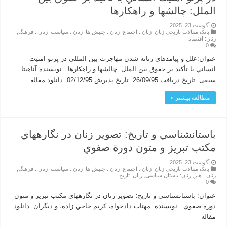
الملل: چالشها و راهكارها
آگوست 23, 2025
بانک مقالات تاریخی زنان
,
زنان : اجتماع
,
زنان : جنبش ها
,
زنان : سیاست
,
زنان : فرهنگ
,
زنان: اقتصاد
0
عنوان:علل و پيامدهاي زنانه شدن مهاجرت بين المللي در پرتو امنيت
انساني با تأكيد بر حقوق بين الملل: چالشها و راهكارها . نویسنده:آناهیتا
سیفی. تاریخ دریافت:26/09/95. تاریخ پذیرش:02/12/95. دانلود مقاله
مطالعه بیشتر »
باستانشناسي و تاريخ: تصوير زنان در نگارههاي
مكتب تبريز و متون دورة صفوي
آگوست 23, 2025
بانک مقالات تاریخی زنان
,
زنان : اجتماع
,
زنان : جنبش ها
,
زنان : سیاست
,
زنان : فرهنگ
,
زنان : هنر
,
زنان: باستان شناسی
,
زنان: تاریخ
0
عنوان: باستانشناسي و تاريخ: تصوير زنان در نگارههاي مكتب تبريز و متون
دورة صفوي . نویسنده: مهتاب دادخواه، كريم حاجي زاده، و دیگران. دانلود
مقاله