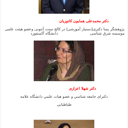
دکتر محمدعلی همایون کاتوزیان
پژوهشگر پسا دکتری(دستیار آموزشی) در کالج سنت آنتونی وعضو هیئت علمی
موسسه شرق شناسی دانشگاه آکسفورد
دكتر شهلا اعزازى
دكتراى جامعه شناسي و عضو هيات علمي دانشگاه علامه
طباطبايى