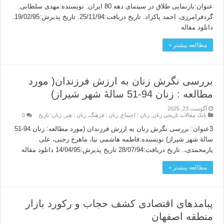
عنوان:بازنمایی طلاق در سینمای دهه 80 ایران. نویسنده:مهدی سلطانی
گردفرامرزی، احمد پاکزاد. تاریخ دریافت:25/11/94. تاریخ پذیرش:19/02/95.
دانلود مقاله
مطالعه بیشتر »
بررسی نگرش زنان به ارزش فرزندان( مورد
مطالعه : زنان 94-51 سالۀ شهر شیراز)
آگوست 23, 2025
بانک مقالات تاریخی زنان
,
زنان : اجتماع
,
زنان : فرهنگ
,
زنان : هنر
,
زنان: تاریخ
0
3عنوان: بررسی نگرش زنان به ارزش فرزندان (مورد مطالعه: زنان 94-51
سالۀ شهر شیراز) نویسنده:فاطمه هاشمی نیا، ماهرخ رجبی، علی
یارمحمدی،. تاریخ دریافت:28/07/94 تاریخ پذیرش:14/04/95 دانلود مقاله
مطالعه بیشتر »
پبامدهای اقتصادی کشف حجاب و رکورد بازار
منطقه اصفهان