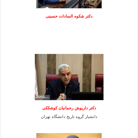
دكتر شكوه السادات حسينی
دکتر داریوش رحمانیان کوشککی
دانشیار گروه تاریخ دانشگاه تهران