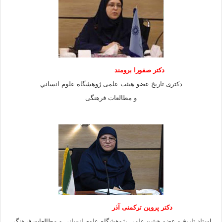
دكتر صفورا برومند
دكترى تاريخ عضو هيئت علمى ژوهشگاه علوم انساني
و مطالعات فرهنگى
دکتر پروین ترکمنی آذر
استاد تاریخ و عضو هیئت علمی پژوهشگاه علوم انسانی و مطالعات فرهنگى