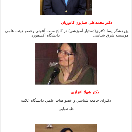
دکتر محمدعلی همایون کاتوزیان
پژوهشگر پسا دکتری(دستیار آموزشی) در کالج سنت آنتونی وعضو هیئت علمی
موسسه شرق شناسی دانشگاه آکسفورد
دكتر شهلا اعزازى
دكتراى جامعه شناسي و عضو هيات علمي دانشگاه علامه
طباطبايى