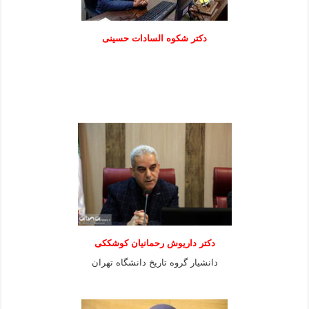
دكتر شكوه السادات حسينی
دکتر داریوش رحمانیان کوشککی
دانشیار گروه تاریخ دانشگاه تهران