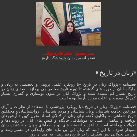
مدیر مسئول :دکتر فائزه توکلی
عضو انجمن زنان پژوهشگر تاریخ
«زنان در تاریخ »
فصلنامه «پژواک زنان در تاریخ »با رویکرد علمی پژوهى و تخصصی به زنان و
جایگاه انان از دوره هاى گذشته تا دوره تاریخ معاصر می پردازد . صدای زنان در
تاریخ بسیار کم شنیده شده و پژواک آنان در متون نوشتاری و گفتاری بسیار
کمرنگ بوده و در اغلب موارد نارسا بوده است .
فصلنامه «پژواک زنان در تاریخ »با رویکرد پژوهشي با استفاده از نظرات و آرای
مورخین ،جامعه شناسان ،زبان شناسان و مردم شناسان ، روانشناسان و محققین
تاریخ شفاهی به واکاوی گفتمانهاى زنان از لابلای اسناد متون کهن تاآرشیوهای
نویافته و شاهدان عينى به موشکافی جايگاه و كنش هاى انان در رویدادها و
تحولات پرداخته است تا افق و اندیشه های نو و صداهای پنهان و ناشنیده زنان
نمودار شود ، با این امید که زنان این بن مایه های زایندگی در مسير رشد و
نوزایی تحولاتی بس شگرف را در تاریخ رقم زنند ، به اميد آن روز.