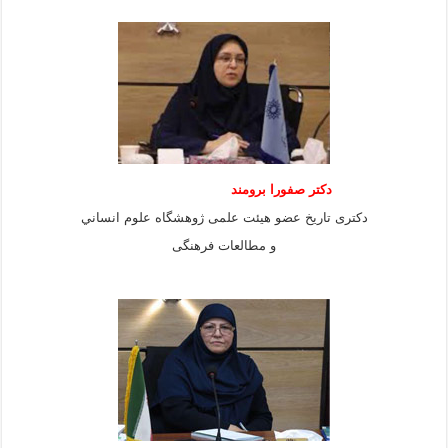
دكتر صفورا برومند
دكترى تاريخ عضو هيئت علمى ژوهشگاه علوم انساني
و مطالعات فرهنگى