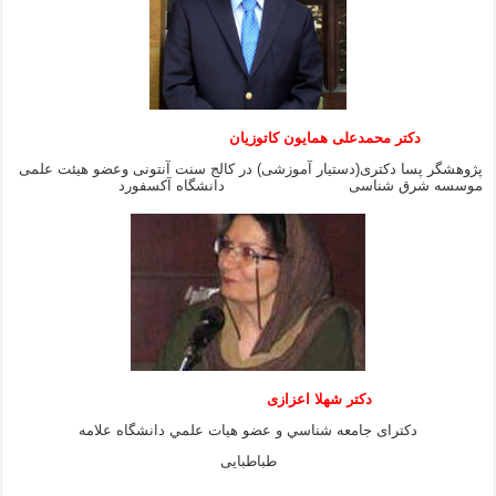
دکتر محمدعلی همایون کاتوزیان
پژوهشگر پسا دکتری(دستیار آموزشی) در کالج سنت آنتونی وعضو هیئت علمی
موسسه شرق شناسی دانشگاه آکسفورد
دكتر شهلا اعزازى
دكتراى جامعه شناسي و عضو هيات علمي دانشگاه علامه
طباطبايى