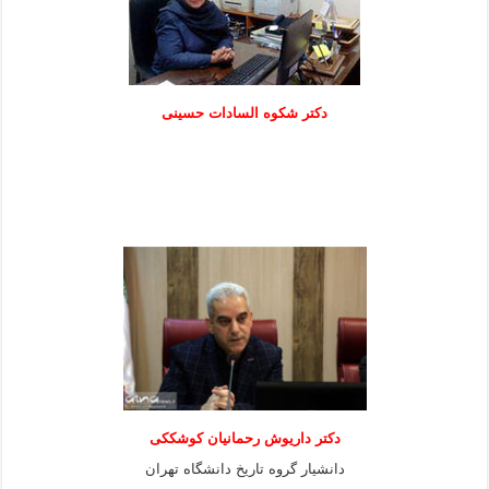
دكتر شكوه السادات حسينی
دکتر داریوش رحمانیان کوشککی
دانشیار گروه تاریخ دانشگاه تهران