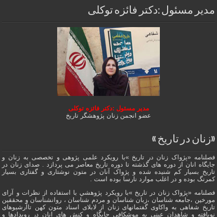
مدیر مسئول :دکتر فائزه توکلی
مدیر مسئول :دکتر فائزه توکلی
عضو انجمن زنان پژوهشگر تاریخ
«زنان در تاریخ »
فصلنامه «پژواک زنان در تاریخ »با رویکرد علمی پژوهى و تخصصی به زنان و
جایگاه انان از دوره هاى گذشته تا دوره تاریخ معاصر می پردازد . صدای زنان در
تاریخ بسیار کم شنیده شده و پژواک آنان در متون نوشتاری و گفتاری بسیار
کمرنگ بوده و در اغلب موارد نارسا بوده است .
فصلنامه «پژواک زنان در تاریخ »با رویکرد پژوهشي با استفاده از نظرات و آرای
مورخین ،جامعه شناسان ،زبان شناسان و مردم شناسان ، روانشناسان و محققین
تاریخ شفاهی به واکاوی گفتمانهاى زنان از لابلای اسناد متون کهن تاآرشیوهای
نویافته و شاهدان عينى به موشکافی جايگاه و كنش هاى انان در رویدادها و