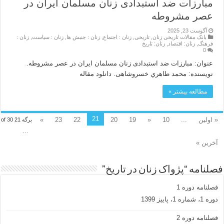
مبارزات ضد استبدادی زنان مسلمان ایران در
عصر مشروطه
آگوست 23, 2025
بانک مقالات تاریخی زنان
,
تاریخی
,
زنان : اجتماع
,
زنان : جنبش ها
,
زنان : سیاست
,
زنان :
فرهنگ
,
زنان: اقتصاد
,
زنان: تاریخ
0
عنوان: مبارزات ضد استبدادی زنان مسلمان ایران در عصر مشروطه.
نویسنده: محمد طاهري خسروشاهی. دانلود مقاله
مطالعه بیشتر »
21
« اولین
...
10
«
19
20
22
23
»
برگه 21 of 30
...
آخرین »
فصلنامه “پژواک زنان در تاریخ”
فصلنامه دوره 1
دوره 1، شماره 1، پاییز 1399
فصلنامه دوره 2