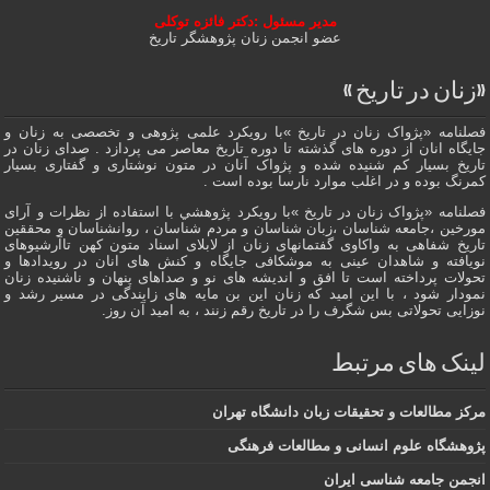
مدیر مسئول :دکتر فائزه توکلی
عضو انجمن زنان پژوهشگر تاریخ
«زنان در تاریخ »
فصلنامه «پژواک زنان در تاریخ »با رویکرد علمی پژوهى و تخصصی به زنان و
جایگاه انان از دوره هاى گذشته تا دوره تاریخ معاصر می پردازد . صدای زنان در
تاریخ بسیار کم شنیده شده و پژواک آنان در متون نوشتاری و گفتاری بسیار
کمرنگ بوده و در اغلب موارد نارسا بوده است .
فصلنامه «پژواک زنان در تاریخ »با رویکرد پژوهشي با استفاده از نظرات و آرای
مورخین ،جامعه شناسان ،زبان شناسان و مردم شناسان ، روانشناسان و محققین
تاریخ شفاهی به واکاوی گفتمانهاى زنان از لابلای اسناد متون کهن تاآرشیوهای
نویافته و شاهدان عينى به موشکافی جايگاه و كنش هاى انان در رویدادها و
تحولات پرداخته است تا افق و اندیشه های نو و صداهای پنهان و ناشنیده زنان
نمودار شود ، با این امید که زنان این بن مایه های زایندگی در مسير رشد و
نوزایی تحولاتی بس شگرف را در تاریخ رقم زنند ، به اميد آن روز.
لینک های مرتبط
مرکز مطالعات و تحقیقات زبان دانشگاه تهران
پژوهشگاه علوم انسانی و مطالعات فرهنگی
انجمن جامعه شناسی ایران