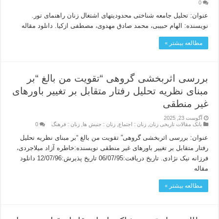
0
عنوان: تحلیل جامعه شناختی محدودیتهای اشتغال زنان راهنمای تور.
نویسنده: الهام حبیبی، محمد صادق مهدوی، مصطفی ازکیا. دانلود مقاله
مطالعه بیشتر »
بررسی اثربخشی گروهی “تقویت من بالغ “بر
مبنای نظریه تحلیل رفتار متقابل بر تغییر باورهای
غیر منطقی
آگوست 23, 2025
بانک مقالات تاریخی زنان
,
زنان : اجتماع
,
زنان : جنبش ها
,
زنان : فرهنگ
0
عنوان: بررسی اثربخشی گروهی” تقویت من بالغ “بر مبنای نظریه تحلیل
رفتار متقابل بر تغییر باورهای غیر منطقی نویسنده:خاطره آزاد میلاجردی،
فرزانه نیک نژادی. تاریخ دریافت:06/07/95 تاریخ پذیرش:12/07/96 دانلود
مقاله
مطالعه بیشتر »