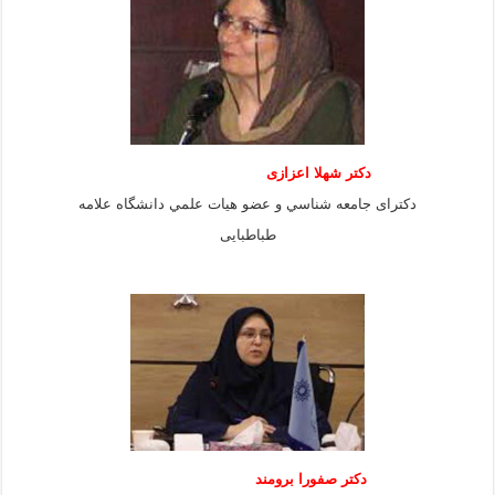
دكتر شهلا اعزازى
دكتراى جامعه شناسي و عضو هيات علمي دانشگاه علامه
طباطبايى
دكتر صفورا برومند