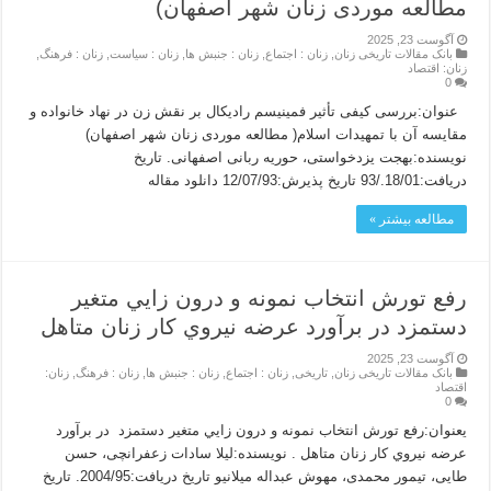
مطالعه موردی زنان شهر اصفهان)
آگوست 23, 2025
بانک مقالات تاریخی زنان
,
زنان : اجتماع
,
زنان : جنبش ها
,
زنان : سیاست
,
زنان : فرهنگ
,
زنان: اقتصاد
0
عنوان:بررسی کیفی تأثیر فمینیسم رادیکال بر نقش زن در نهاد خانواده و
مقایسه آن با تمهیدات اسلام( مطالعه موردی زنان شهر اصفهان)
نویسنده:بهجت یزدخواستی، حوریه ربانی اصفهانی. تاریخ
دریافت:18/01./93 تاریخ پذیرش:12/07/93 دانلود مقاله
مطالعه بیشتر »
رفع تورش انتخاب نمونه و درون زايي متغير
دستمزد در برآورد عرضه نيروي كار زنان متاهل
آگوست 23, 2025
بانک مقالات تاریخی زنان
,
تاریخی
,
زنان : اجتماع
,
زنان : جنبش ها
,
زنان : فرهنگ
,
زنان:
اقتصاد
0
یعنوان:رفع تورش انتخاب نمونه و درون زايي متغير دستمزد در برآورد
عرضه نيروي كار زنان متاهل . نویسنده:لیلا سادات زعفرانچی، حسن
طایی، تیمور محمدی، مهوش عبداله میلانیو تاریخ دریافت:2004/95. تاریخ