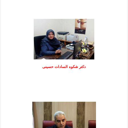
دكتر شكوه السادات حسينی