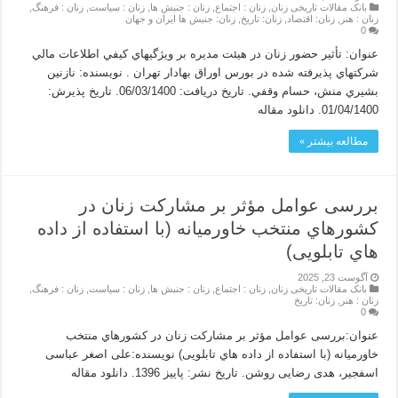
بانک مقالات تاریخی زنان
,
زنان : اجتماع
,
زنان : جنبش ها
,
زنان : سیاست
,
زنان : فرهنگ
,
زنان : هنر
,
زنان: اقتصاد
,
زنان: تاریخ
,
زنان: جنبش ها ایران و جهان
0
عنوان: تأثير حضور زنان در هيئت مديره بر ويژگيهاي كيفي اطلاعات مالي
شركتهاي پذيرفته شده در بورس اوراق بهادار تهران . نویسنده: نازنين
بشيري منش، حسام وقفي. تاریخ دریافت: 06/03/1400. تاریخ پذیرش:
01/04/1400. دانلود مقاله
مطالعه بیشتر »
بررسی عوامل مؤثر بر مشارکت زنان در
کشورهاي منتخب خاورمیانه (با استفاده از داده
هاي تابلویی)
آگوست 23, 2025
بانک مقالات تاریخی زنان
,
زنان : اجتماع
,
زنان : جنبش ها
,
زنان : سیاست
,
زنان : فرهنگ
,
زنان : هنر
,
زنان: تاریخ
0
عنوان:بررسی عوامل مؤثر بر مشارکت زنان در کشورهاي منتخب
خاورمیانه (با استفاده از داده هاي تابلویی) نویسنده:علی اصغر عباسی
اسفجیر، هدی رضایی روشن. تاریخ نشر: پاییز 1396. دانلود مقاله