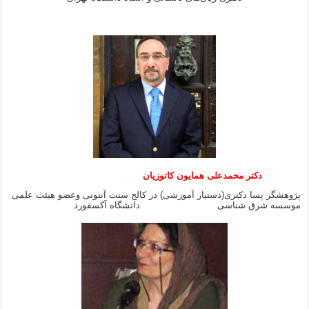
دکتر محمدعلی همایون کاتوزیان
پژوهشگر پسا دکتری(دستیار آموزشی) در کالج سنت آنتونی وعضو هیئت علمی
موسسه شرق شناسی دانشگاه آکسفورد