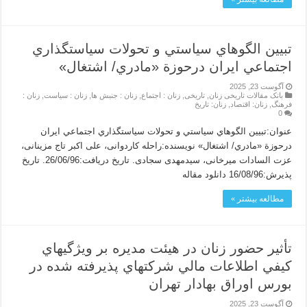
تبيين الگوهاي سياستي و تحولات سياستگذاري
اجتماعي ايران درحوزة «مادري/ اشتغال»
آگوست 23, 2025
بانک مقالات تاریخی زنان
,
تاریخی
,
زنان : اجتماع
,
زنان : جنبش ها
,
زنان : سیاست
,
زنان :
فرهنگ
,
زنان: اقتصاد
,
زنان: تاریخ
0
عنوان:تبيين الگوهاي سياستي و تحولات سياستگذاري اجتماعي ايران
درحوزة «مادري/ اشتغال» نویسنده:راحله کاردوانی، علی اکبر تاج مزینانی،
عزت السادات میرخانی، سیدمهدی سجادی. تاریخ دریافت:26/06/96. تاریخ
پذیرش:16/08/96 دانلود مقاله
مطالعه بیشتر »
تأثير حضور زنان در هيئت مديره بر ويژگيهاي
كيفي اطلاعات مالي شركتهاي پذيرفته شده در
بورس اوراق بهادار تهران
آگوست 23, 2025