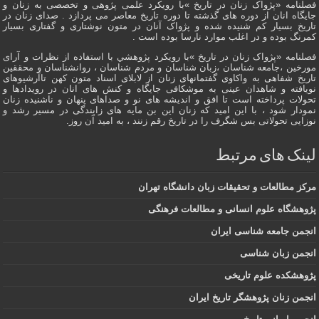
فصلنامه «پژواک زنان در تاریخ »با رویکرد علمی پژوهى و تخصصی به زنان و
جایگاه انان از دوره هاى گذشته تا دوره تاریخ معاصر می پردازد . صدای زنان در
تاریخ بسیار کم شنیده شده و پژواک آنان در متون نوشتاری و گفتاری بسیار
کمرنگ بوده و در اغلب موارد نارسا بوده است .
فصلنامه «پژواک زنان در تاریخ »با رویکرد پژوهشي با استفاده از نظرات و آرای
مورخین ،جامعه شناسان ،زبان شناسان و مردم شناسان ، روانشناسان و محققین
تاریخ شفاهی به واکاوی گفتمانهاى زنان از لابلای اسناد متون کهن تاآرشیوهای
نویافته و شاهدان عينى به موشکافی جايگاه و كنش هاى انان در رویدادها و
تحولات پرداخته است تا افق و اندیشه های نو و صداهای پنهان و ناشنیده زنان
نمودار شود ، با این امید که زنان این بن مایه های زایندگی در مسير رشد و
نوزایی تحولاتی بس شگرف را در تاریخ رقم زنند ، به اميد آن روز.
لینک های مرتبط
مرکز مطالعات و تحقیقات زبان دانشگاه تهران
پژوهشگاه علوم انسانی و مطالعات فرهنگی
انجمن جامعه شناسی ایران
انجمن زبان شناسی
پژوهشکده علوم تاریخی
انجمن زنان پژوهشگر تاریخ ایران