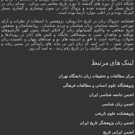
جایگاه انان از دوره هاى گذشته تا دوره تاریخ معاصر می پردازد . صدای زنان در
تاریخ بسیار کم شنیده شده و پژواک آنان در متون نوشتاری و گفتاری بسیار
کمرنگ بوده و در اغلب موارد نارسا بوده است .
فصلنامه «پژواک زنان در تاریخ »با رویکرد پژوهشي با استفاده از نظرات و آرای
مورخین ،جامعه شناسان ،زبان شناسان و مردم شناسان ، روانشناسان و محققین
تاریخ شفاهی به واکاوی گفتمانهاى زنان از لابلای اسناد متون کهن تاآرشیوهای
نویافته و شاهدان عينى به موشکافی جايگاه و كنش هاى انان در رویدادها و
تحولات پرداخته است تا افق و اندیشه های نو و صداهای پنهان و ناشنیده زنان
نمودار شود ، با این امید که زنان این بن مایه های زایندگی در مسير رشد و
نوزایی تحولاتی بس شگرف را در تاریخ رقم زنند ، به اميد آن روز.
لینک های مرتبط
مرکز مطالعات و تحقیقات زبان دانشگاه تهران
پژوهشگاه علوم انسانی و مطالعات فرهنگی
انجمن جامعه شناسی ایران
انجمن زبان شناسی
پژوهشکده علوم تاریخی
انجمن زنان پژوهشگر تاریخ ایران
انجمن ایرانی تاریخ