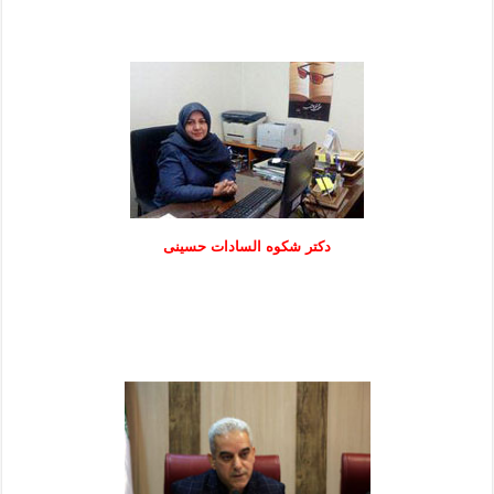
دكتر شكوه السادات حسينی