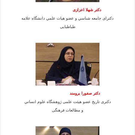
دكتر شهلا اعزازى
دكتراى جامعه شناسي و عضو هيات علمي دانشگاه علامه
طباطبايى
دكتر صفورا برومند
دكترى تاريخ عضو هيئت علمى ژوهشگاه علوم انساني
و مطالعات فرهنگى