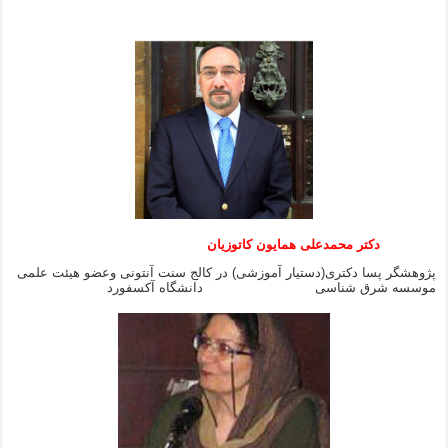
دکتر محمدعلی همایون کاتوزیان
پژوهشگر پسا دکتری(دستیار آموزشی) در کالج سنت آنتونی وعضو هیئت علمی
موسسه شرق شناسی دانشگاه آکسفورد