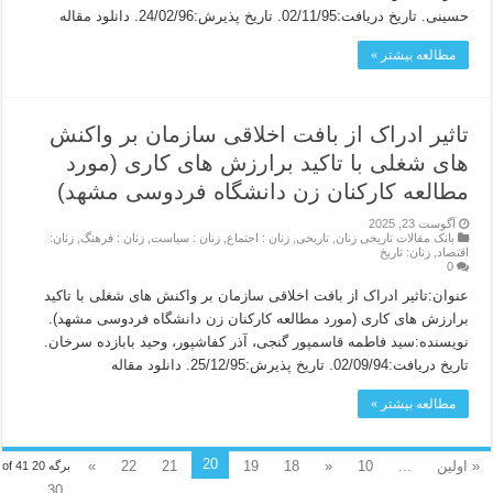
حسینی. تاریخ دریافت:02/11/95. تاریخ پذیرش:24/02/96. دانلود مقاله
مطالعه بیشتر »
تاثیر ادراک از بافت اخلاقی سازمان بر واکنش
های شغلی با تاکید برارزش های کاری (مورد
مطالعه کارکنان زن دانشگاه فردوسی مشهد)
آگوست 23, 2025
بانک مقالات تاریخی زنان
,
تاریخی
,
زنان : اجتماع
,
زنان : سیاست
,
زنان : فرهنگ
,
زنان:
اقتصاد
,
زنان: تاریخ
0
عنوان:تاثیر ادراک از بافت اخلاقی سازمان بر واکنش های شغلی با تاکید
برارزش های کاری (مورد مطالعه کارکنان زن دانشگاه فردوسی مشهد).
نویسنده:سید فاطمه قاسمپور گنجی، آذر کفاشپور، وحید بابازده سرخان.
تاریخ دریافت:02/09/94. تاریخ پذیرش:25/12/95. دانلود مقاله
مطالعه بیشتر »
20
« اولین
...
10
«
18
19
21
22
»
برگه 20 of 41
30