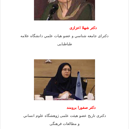
دكتر شهلا اعزازى
دكتراى جامعه شناسي و عضو هيات علمي دانشگاه علامه
طباطبايى
دكتر صفورا برومند
دكترى تاريخ عضو هيئت علمى ژوهشگاه علوم انساني
و مطالعات فرهنگى