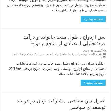
مختارنامه، زرین تاج واردی. فصلنامهی علمي – پژوهشي زن و جامعه، سال
هفتم، شمارهی یکم، بهار 1. دانلود مقاله
مطالعه بیشتر »
سن ازدواج ، طول مدت خانواده و درآمد
فرد:تحلیلی اقتصادی از منافع ازدواج
آگوست 23, 2025
بانک مقالات تاریخی زنان
,
زنان : اجتماع
,
زنان : سیاست
,
زنان : فرهنگ
,
زنان: اقتصاد
0
دانلود عنوان:سن ازدواج ، طول مدت خانواده و درآمد فرد:تحلیلی
اقتصادی از منافع ازدواج. نویسنده:وحید مهربانی. تاریخ دریافت:22/12/94.
تاریخ پذیرش:14/09/95 دانلود مقاله
مطالعه بیشتر »
اصول دین شناختی مشارکت زنان در فرایند
توسعه ی سیاسی