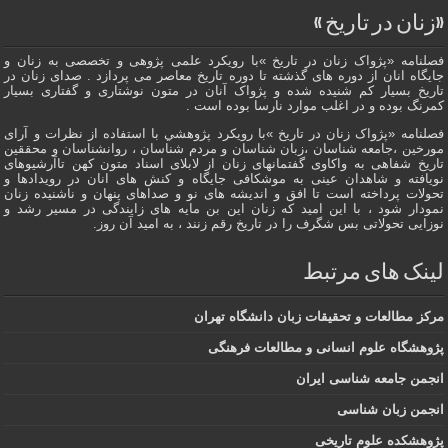
«زنان در تاریخ »
فصلنامه «پژواک زنان در تاریخ »با رویکرد علمی پژوهى و تخصصی به زنان و
جایگاه انان از دوره هاى گذشته تا دوره تاریخ معاصر می پردازد . صدای زنان در
تاریخ بسیار کم شنیده شده و پژواک آنان در متون نوشتاری و گفتاری بسیار
کمرنگ بوده و در اغلب موارد نارسا بوده است .
فصلنامه «پژواک زنان در تاریخ »با رویکرد پژوهشي با استفاده از نظرات و آرای
مورخین ،جامعه شناسان ،زبان شناسان و مردم شناسان ، روانشناسان و محققین
تاریخ شفاهی به واکاوی گفتمانهاى زنان از لابلای اسناد متون کهن تاآرشیوهای
نویافته و شاهدان عينى به موشکافی جايگاه و كنش هاى انان در رویدادها و
تحولات پرداخته است تا افق و اندیشه های نو و صداهای پنهان و ناشنیده زنان
نمودار شود ، با این امید که زنان این بن مایه های زایندگی در مسير رشد و
نوزایی تحولاتی بس شگرف را در تاریخ رقم زنند ، به اميد آن روز.
لینک های مرتبط
مرکز مطالعات و تحقیقات زبان دانشگاه تهران
پژوهشگاه علوم انسانی و مطالعات فرهنگی
انجمن جامعه شناسی ایران
انجمن زبان شناسی
پژوهشکده علوم تاریخی