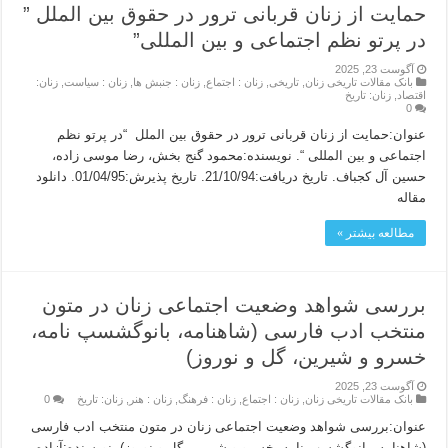
حمایت از زنان قربانی ترور در حقوق بین الملل ”
در پرتو نظم اجتماعی و بین المللی”
آگوست 23, 2025
بانک مقالات تاریخی زنان
,
تاریخی
,
زنان : اجتماع
,
زنان : جنبش ها
,
زنان : سیاست
,
زنان:
اقتصاد
,
زنان: تاریخ
0
عنوان:حمایت از زنان قربانی ترور در حقوق بین الملل “در پرتو نظم
اجتماعی و بین المللی “. نویسنده:محمود گنج بخش، رضا موسی زاده،
حسین آل کجباف. تاریخ دریافت:21/10/94. تاریخ پذیرش:01/04/95. دانلود
مقاله
مطالعه بیشتر »
بررسی شواهد وضعیت اجتماعی زنان در متون
منتخب ادب فارسی (شاهنامه، بانوگشسپ نامه،
خسرو و شیرین، گل و نوروز)
آگوست 23, 2025
بانک مقالات تاریخی زنان
,
زنان : اجتماع
,
زنان : فرهنگ
,
زنان : هنر
,
زنان: تاریخ
0
عنوان:بررسی شواهد وضعیت اجتماعی زنان در متون منتخب ادب فارسی
(شاهنامه، بانوگشسپ نامه، خسرو و شیرین، گل و نوروز). نویسنده:آزاده