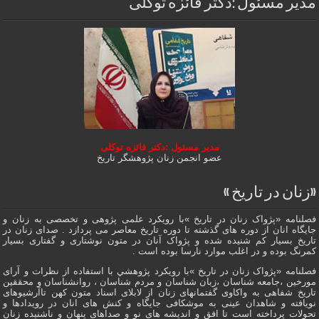
مدیر مسئول :دکتر فائزه توکلی
مدیر مسئول :دکتر فائزه توکلی
عضو انجمن زنان پژوهشگر تاریخ
«زنان در تاریخ »
فصلنامه «پژواک زنان در تاریخ »با رویکرد علمی پژوهى و تخصصی به زنان و
جایگاه انان از دوره هاى گذشته تا دوره تاریخ معاصر می پردازد . صدای زنان در
تاریخ بسیار کم شنیده شده و پژواک آنان در متون نوشتاری و گفتاری بسیار
کمرنگ بوده و در اغلب موارد نارسا بوده است .
فصلنامه «پژواک زنان در تاریخ »با رویکرد پژوهشي با استفاده از نظرات و آرای
مورخین ،جامعه شناسان ،زبان شناسان و مردم شناسان ، روانشناسان و محققین
تاریخ شفاهی به واکاوی گفتمانهاى زنان از لابلای اسناد متون کهن تاآرشیوهای
نویافته و شاهدان عينى به موشکافی جايگاه و كنش هاى انان در رویدادها و
تحولات پرداخته است تا افق و اندیشه های نو و صداهای پنهان و ناشنیده زنان