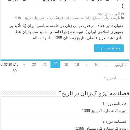
)
آگوست 23, 2025
تاریخی
,
زنان : اجتماع
,
زنان : سیاست
,
زنان : فرهنگ
,
زنان : هنر
,
زنان: تاریخ
0
عنوان:تأثیر عفاف در قدرت یابی زنان در جامعه سیاسی ایران (با تأکید بر
جمهوري اسلامی ایران ). نویسنده:زهرا قاسمی، حمید محمودیان عطا
آبادی، عبدالعزیز فاضلی. تاریخ:زمستان 1395. دانلود مقاله
مطالعه بیشتر »
20
« اولین
...
10
«
18
19
21
22
»
برگه 20 of 37
30
...
آخرین »
فصلنامه “پژواک زنان در تاریخ”
فصلنامه دوره 1
دوره 1، شماره 1، پاییز 1399
فصلنامه دوره 2
دوره 2، شماره 2، زمستان 1399