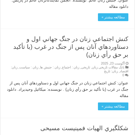
عنوان: جنبش زنان عالم. نویسنده: انجمن نمایندگانزنان عالم در پاریس.
دانلود مقاله
مطالعه بیشتر »
كنش اجتماعي زنان در جنگ جهاني اول و
دستاوردهاي آنان پس از جنگ در غرب (با تأكيد
بر حق رأي زنان)
آگوست 23, 2025
بانک مقالات تاریخی زنان
,
تاریخی
,
زنان : اجتماع
,
زنان : جنبش ها
,
زنان : سیاست
,
زنان:
اقتصاد
,
زنان: تاریخ
0
عنوان: كنش اجتماعي زنان در جنگ جهاني اول و دستاوردهاي آنان پس از
جنگ در غرب (با تأكيد بر حق رأي زنان) . نویسنده: ميكائيل وحيديراد. دانلود
مقاله
مطالعه بیشتر »
شکلگیري الهیات فمینیست مسیحی