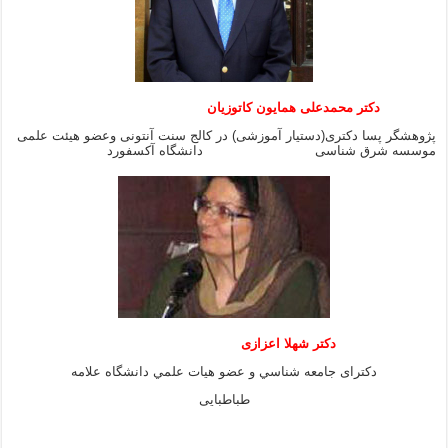
دکتر محمدعلی همایون کاتوزیان
پژوهشگر پسا دکتری(دستیار آموزشی) در کالج سنت آنتونی وعضو هیئت علمی
موسسه شرق شناسی دانشگاه آکسفورد
دكتر شهلا اعزازى
دكتراى جامعه شناسي و عضو هيات علمي دانشگاه علامه
طباطبايى