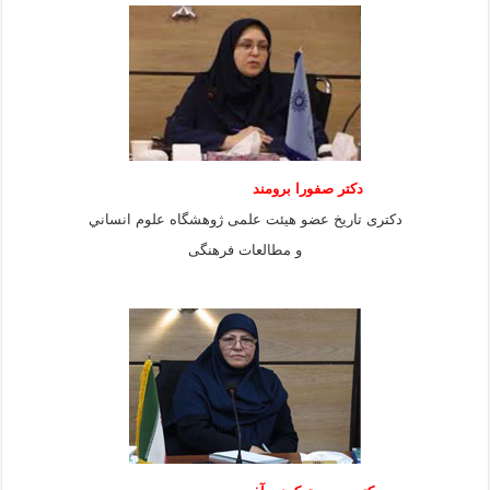
دكتر صفورا برومند
دكترى تاريخ عضو هيئت علمى ژوهشگاه علوم انساني
و مطالعات فرهنگى