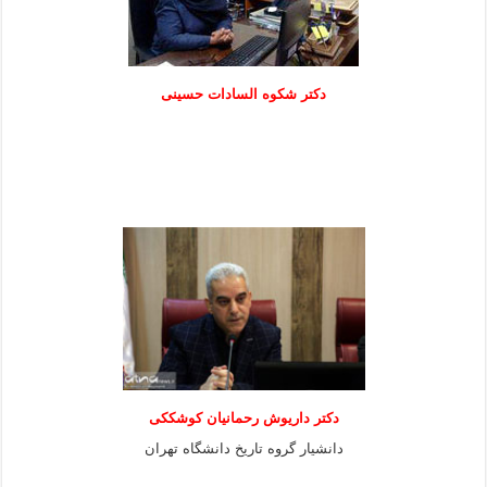
دكتر شكوه السادات حسينی
دکتر داریوش رحمانیان کوشککی
دانشیار گروه تاریخ دانشگاه تهران