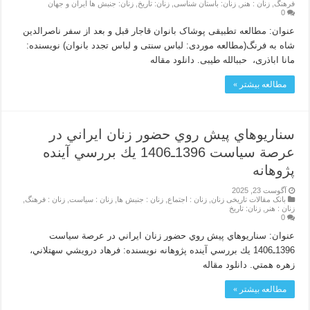
فرهنگ
,
زنان : هنر
,
زنان: باستان شناسی
,
زنان: تاریخ
,
زنان: جنبش ها ایران و جهان
0
عنوان: مطالعه تطبیقی پوشاک بانوان قاجار قبل و بعد از سفر ناصرالدین
شاه به فرنگ(مطالعه موردی: لباس سنتی و لباس تجدد بانوان) نویسنده:
مانا اباذری، حببالله طیبی. دانلود مقاله
مطالعه بیشتر »
سناريوهاي پيش روي حضور زنان ايراني در
عرصة سياست 1396ـ1406 يك بررسي آينده
پژوهانه
آگوست 23, 2025
بانک مقالات تاریخی زنان
,
زنان : اجتماع
,
زنان : جنبش ها
,
زنان : سیاست
,
زنان : فرهنگ
,
زنان : هنر
,
زنان: تاریخ
0
عنوان: سناريوهاي پيش روي حضور زنان ايراني در عرصة سياست
1396ـ1406 يك بررسي آينده پژوهانه نویسنده: فرهاد درويشي سهتلاني،
زهره همتي. دانلود مقاله
مطالعه بیشتر »