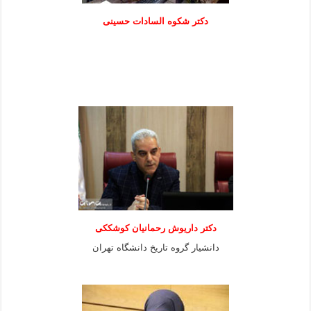
دكتر شكوه السادات حسينی
دکتر داریوش رحمانیان کوشککی
دانشیار گروه تاریخ دانشگاه تهران