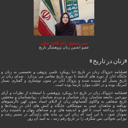
مدیر مسئول :دکتر فائزه توکلی
عضو انجمن زنان پژوهشگر تاریخ
«زنان در تاریخ »
فصلنامه «پژواک زنان در تاریخ »با رویکرد علمی پژوهى و تخصصی به زنان و
جایگاه انان از دوره هاى گذشته تا دوره تاریخ معاصر می پردازد . صدای زنان در
تاریخ بسیار کم شنیده شده و پژواک آنان در متون نوشتاری و گفتاری بسیار
کمرنگ بوده و در اغلب موارد نارسا بوده است .
فصلنامه «پژواک زنان در تاریخ »با رویکرد پژوهشي با استفاده از نظرات و آرای
مورخین ،جامعه شناسان ،زبان شناسان و مردم شناسان ، روانشناسان و محققین
تاریخ شفاهی به واکاوی گفتمانهاى زنان از لابلای اسناد متون کهن تاآرشیوهای
نویافته و شاهدان عينى به موشکافی جايگاه و كنش هاى انان در رویدادها و
تحولات پرداخته است تا افق و اندیشه های نو و صداهای پنهان و ناشنیده زنان
نمودار شود ، با این امید که زنان این بن مایه های زایندگی در مسير رشد و
نوزایی تحولاتی بس شگرف را در تاریخ رقم زنند ، به اميد آن روز.