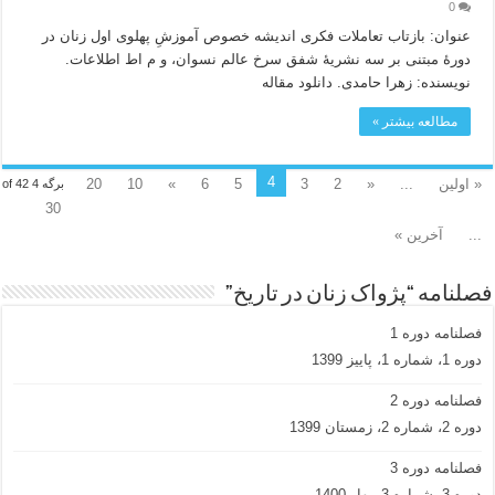
0
عنوان: بازتاب تعاملات فکری اندیشه خصوص آموزشِ پهلوی اول زنان در
دورۀ مبتنی بر سه نشریۀ شفق سرخ عالم نسوان، و م اط اطلاعات.
نویسنده: زهرا حامدی. دانلود مقاله
مطالعه بیشتر »
4
« اولین
...
«
2
3
5
6
»
10
20
برگه 4 of 42
30
...
آخرین »
فصلنامه “پژواک زنان در تاریخ”
فصلنامه دوره 1
دوره 1، شماره 1، پاییز 1399
فصلنامه دوره 2
دوره 2، شماره 2، زمستان 1399
فصلنامه دوره 3
دوره 3، شماره 3، بهار 1400